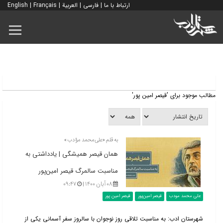
ارتباط با ما
|
فارسی
|
العربية
|
Français
|
English
مطالب موجود برای 'قیصر امین پور'
به قلم «علی‌محمد مؤدب»
همان قیصر همیشگی | یادداشتی به
مناسبت سالمرگ قیصر امین‌پور
۰۸ آبان ۱۴۰۰ |
۰۹:۴۷
علی محمد مودب
قیصر امین‌پور
قیصر امین پور
شهرستان ادب: به مناسبت تلاقی روز نوجوان با سالروز سفر آسمانی یکی از