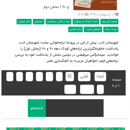
و ۷۰ | بخش دوم
۰۷ اردیبهشت ۱۳۹۸ |
۱۵:۱۵
قیصر امین پور
ادبیات کودک و نوجوان
سیده نرگس میرفیضی
موسیقی
شعر نوجوان
پرونده ترانه
خواهران غریب
ترانه خوانی
شهرستان ادب: پیش از این در پروندۀ ترانه‌خوانی سایت شهرستان ادب،
یادداشت خاطره‌انگیزترین ترانه‌های کودک دهه ۶۰ و ۷۰ (بخش اول) را
خواندید. سیده‌نرگس میرفیضی در دومین بخش از یادداشت خود به بررسی
ترانه‌های فیلم «خواهران غریب» به آهنگسازی ناصر...
ابتدا
قبلی
[1]
2
3
4
5
6
7
صفحه
1 از 8
8
بعدی
انتها