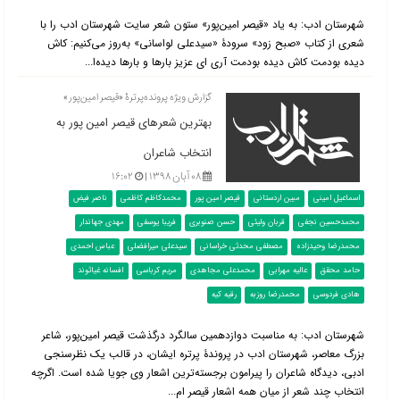
شهرستان ادب: به یاد «قیصر امین‌پور» ستون شعر سایت شهرستان ادب را با
شعری از کتاب «صبح زود» سرودۀ «سیدعلی لواسانی» به‌روز می‌کنیم: کاش
دیده بودمت کاش دیده بودمت آری ای عزیز بارها و بارها دیده‌ا...
گزارش ویژه پرونده‌پرترۀ «قیصر امین‌پور»
بهترین شعرهای قیصر امین پور به
انتخاب شاعران
۰۸ آبان ۱۳۹۸ |
۱۶:۰۲
اسماعیل امینی
مبین اردستانی
قیصر امین پور
محمدکاظم کاظمی
ناصر فیض
محمدحسین نجفی
قربان ولیئی
حسن صنوبری
فریبا یوسفی
مهدی جهاندار
محمدرضا وحیدزاده
مصطفی محدثی خراسانی
سیدعلی میرافضلی
عباس احمدی
حامد محقق
عالیه مهرابی
محمدعلی مجاهدی
مریم کرباسی
افسانه غیاثوند
هادی فردوسی
محمدرضا روزبه
رقیه کیه
شهرستان ادب: به مناسبت دوازدهمین سالگرد درگذشت قیصر امین­‌پور، شاعر
بزرگ معاصر، شهرستان ادب در پروندۀ پرتره ایشان، در قالب یک نظرسنجی
ادبی، دیدگاه شاعران را پیرامون برجسته‌ترین اشعار وی جویا شده است. اگرچه
انتخاب چند شعر از میان همه اشعار قیصر ام...