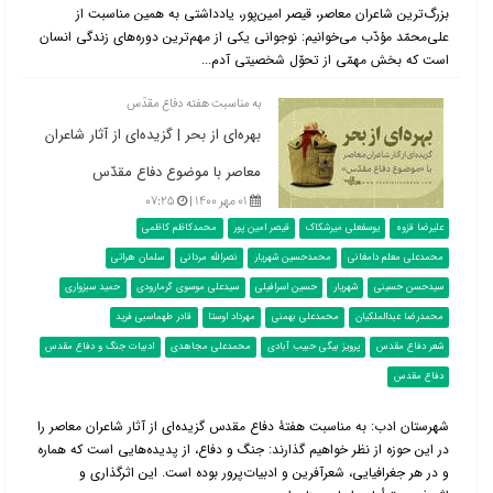
بزرگ‌ترین شاعران معاصر، قیصر امین‌پور، یادداشتی به همین مناسبت از
علی‌محمّد مؤدّب می‌خوانیم: نوجوانی یکی از مهم‌ترین دوره‌های زندگی انسان
است که بخش مهمّی از تحوّل شخصیتی آدم...
به مناسبت هفته دفاع مقدّس
بهره‌ای از بحر | گزیده‌ای از آثار شاعران
معاصر با موضوع دفاع مقدّس
۰۱ مهر ۱۴۰۰ |
۰۷:۲۵
علیرضا قزوه
یوسفعلی میرشکاک
قیصر امین پور
محمدکاظم کاظمی
محمدعلی معلم دامغانی
محمدحسین شهریار
نصرالله مردانی
سلمان هراتی
سیدحسن حسینی
شهریار
حسین اسرافیلی
سیدعلی موسوی گرمارودی
حمید سبزواری
محمدرضا عبدالملکیان
محمدعلی بهمنی
مهرداد اوستا
قادر طهماسبی فرید
شعر دفاع مقدس
پرویز بیگی حبیب آبادی
محمدعلی مجاهدی
ادبیات جنگ و دفاع مقدس
دفاع مقدس
شهرستان ادب: به مناسبت هفتۀ دفاع مقدس گزیده‌ای از آثار شاعران معاصر را
در این حوزه از نظر خواهیم گذارند: جنگ و دفاع، از پدیده‌هایی است که هماره
و در هر جغرافیایی، شعرآفرین و ادبیات‌پرور بوده است. این اثرگذاری و