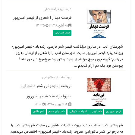
در سالروز درگذشت او
فرصت دیدار | شعری از قیصر امین‌‌پور
۰۸ آبان ۱۳۹۸ |
۱۳:۳۵
قیصر امین پور
شهرستان ادب: در سالروز درگذشت قیصر شعر فارسی، زنده‌یاد «قیصر امین‌پور»
پرونده‌پرتره قیصر امین‌پور سایت شهرستان ادب را با شعری از ایشان به‌روز
می‌کنیم: گرچه چون موج مرا شوق زخود رستن بود موج‌موج دل من تشنۀ
پیوستن بود یک دم آرام ندیدم ...
پرونده ادبیات عاشورایی
نی‌نامه | بازخوانی شعر عاشورایی
معروف زنده‌یاد قیصر امین‌پور
۱۴ شهریور ۱۳۹۸ |
۱۷:۱۰
قیصر امین پور
شعر آیینی
ادبیات عاشورایی
شعر برای محرم
شعر عاشورا
شهرستان ادب: مطلب جدید پرونده ادبیات عاشورایی سایت شهرستان ادب را
به بازخوانی شعر عاشورایی معروف زنده‌یاد «قیصر امین‌پور» اختصاص می‌دهیم.