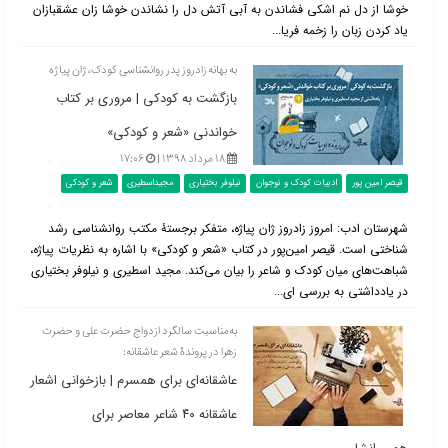
خوشا از دل نم اشکی فشاندن به آبی آتش دل را نشاندن خوشا زان عشقبازان
یاد کردن زبان را زخمه فریا...
به بهانه زادروز پدر روانشناسی کودک، ژان پیاژه
بازگشت به کودکی | مروری بر کتاب
خواندنی «شعر و کودکی»
۱۸ مرداد ۱۳۹۸ |
۱۷:۰۶
قیصر امین پور
ادبیات کودک و نوجوان
نیلوفر بختیاری
مجیداسطیری
شعر و کودکی
شهرستان ادب: امروز زادروز ژان پیاژه، متفکر برجستۀ مکتب روانشناسی رشد
شناختی است. قیصر امین‌پور در کتاب «شعر و کودکی» با اشاره به نظریات پیاژه،
شباهت‌های میان کودک و شاعر را بیان می‌کند. مجید اسطیری و نیلوفر بختیاری
در یادداشتی به بررسی ای...
به‌مناسبت سالگرد ازدواج حضرت علی و حضرت
زهرا در پروندۀ شعر عاشقانه:
عاشقانه‌ای برای همسرم | بازخوانی اشعار
عاشقانه ۴۰ شاعر معاصر برای