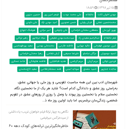
همسرانشان
۱۵ تیر ۱۳۹۸ |
۱۸:۵۹
مهدی اخوان ثالث
عاشقانه
علی محمد مودب
قیصر امین پور
حسین منزوی
محمدحسین نجفی
قربان ولیئی
حسن صنوبری
امید مهدی نژاد
علی داودی
بهروز آورزمان
مصطفی محدثی خراسانی
علی چاوشی
امیر مرادی
هوشنگ ابتهاج
شعر عاشقانه
عبدالرحیم سعیدی راد
سیدمحمدمهدی شفیعی
میلاد عرفانپور
زهیر توکلی
کبری موسوی قهفرخی
عالیه مهرابی
فاطمه طارمی
محمدعلی بهمنی
سعید پورطهماسبی
انسیه موسویان
مژگان عباسلو
علیرضا سمیعی
آرش شفاعی
زهرا محدثی خراسانی
فریدون توللی
مریم آریان
مریم کرباسی
هدیه طباطبایی
فاطمه هاوشکی
حامد عسکری
ساجده جبارپور
حمید مصدق
سودابه امینی
نغمه مستشارنظامی
سعید تاج‌محمدی
شهرستان ادب:‌بین این همه مناسبت تقویمی و روز ملی یا جهانیِ عشق،
به‌راستی روز عشق و دلدادگی کدام است؟ شاید هر یک از ما نخستین نگاه،
نخستین سلام یا نخستین روز پیوند یا وصل را روزی از روزهای عشق در تقویم
شخصیِ زندگی‌مان برشمریم، اما باید اولین روز ماه ذ...
نگاهی به چهار ترانۀ فیلم خواهران غریب؛ یادداشتی
از سیده‌نرگس میرفیضی
خاطره‌انگیزترین ترانه‌های کودک دهه ۶۰