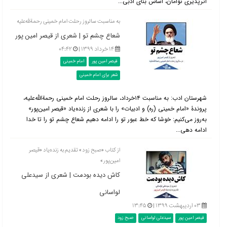
اثرپذیری توأمان، اساس بنای ادبی...
به مناسبت سالروز رحلت امام خمینی رحمةﷲ‌علیه
شعاع چشم تو | شعری از قیصر امین پور
۱۴ خرداد ۱۳۹۹ |
۰۴:۴۲
قیصر امین پور
امام خمینی
شعر برای امام خمینی
شهرستان ادب: به مناسبت ۱۴خرداد، سالروز رحلت امام خمینی رحمة‌اﷲ‌علیه،
پروندۀ «امام خمینی (ره) و ادبیات» را با شعری از زنده‌یاد «قیصر امین‌پور»
به‌روز می‌کنیم: خوشا که خط عبور تو را ادامه دهیم شعاع چشم تو را تا خدا
ادامه دهی...
از کتاب «صبح زود» تقدیم به زنده‌یاد «قیصر
امین‌پور»
کاش دیده بودمت | شعری از سیدعلی
لواسانی
۰۳ اردیبهشت ۱۳۹۹ |
۱۳:۴۵
قیصر امین پور
سیدعلی لواسانی
صبح زود