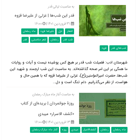
به مناسبت لیالی قدر
قدر این شب‌ها | غزلی از علیرضا قزوه
۳۱ فروردین ۱۴۰۱ |
۱۶:۰۰
اشعار
غزل
علیرضا قزوه
ماه رمضان
شب قدر
رمضان
شعر مناسبتی
قدر
شب‌های قدر
قزوه
شهرستان ادب: فضیلت شب قدر بر هیچ کس پوشیده نیست و آیات و روایات
ما همگی بر این امر صحه گذاشته‌اند. به مناسبت این شب ارجمند و شهید این
شب‌ها، حضرت امیرالمؤمنین(ع)، غزلی از علیرضا قزوه که با همین حال و
هواست، از نظر می‌گذرانیم. دلم تنگ است و دل...
به مناست آغاز ماه مبارک رمضان
روزۀ جوانمردان | بریده‌ای از کتاب
«کشف الاسرار» میبدی
۱۳ فروردین ۱۴۰۱ |
۱۶:۰۰
ماه رمضان
رمضان
کشف‌الاسرار
میبدی
روزه
آغاز ماه مبارک رمضان