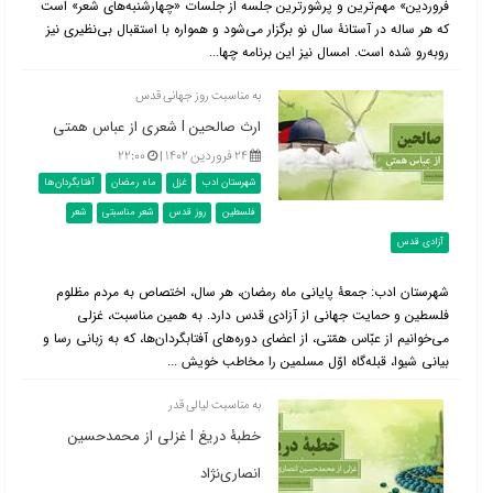
فروردین» مهم‌ترین و پرشورترین جلسه از جلسات «چهارشنبه‌های شعر» است
که هر ساله در آستانۀ سال نو برگزار می‌شود و همواره با استقبال بی‌نظیری نیز
روبه‌رو شده است. امسال نیز این برنامه چها...
به مناسبت روز جهانی قدس
ارث صالحین l شعری از عباس همتی
۲۴ فروردین ۱۴۰۲ |
۲۲:۰۰
شهرستان ادب
غزل
ماه رمضان
آفتابگردان‌ها
فلسطین
روز قدس
شعر مناسبتی
شعر
آزادی قدس
شهرستان ادب: جمعۀ پایانی ماه رمضان، هر سال، اختصاص به مردم مظلوم
فلسطین و حمایت جهانی از آزادی قدس دارد. به همین مناسبت، غزلی
می‌خوانیم از عبّاس همّتی، از اعضای دوره‌های آفتابگردان‌ها، که به زبانی رسا و
بیانی شیوا، قبله‌گاه اوّل مسلمین را مخاطب خویش ...
به مناسبت لیالی قدر
خطبۀ دریغ l غزلی از محمدحسین
انصاری‌نژاد