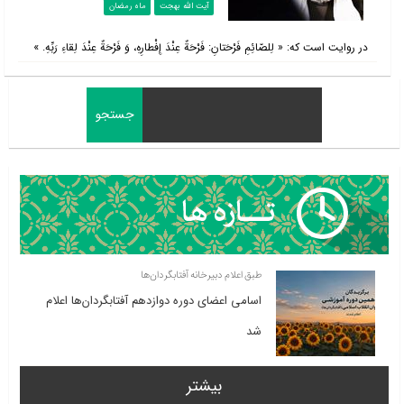
آیت الله بهجت
ماه رمضان
در روايت است كه: « لِلصّائِمِ فَرْحَتانِ: فَرْحَةٌ عِنْدَ إِفْطارِهِ، وَ فَرْحَةٌ عِنْدَ لِقاءِ رَبِّهِ. »
طبق اعلام دبیرخانه آفتابگردان‌ها
اسامی اعضای دوره دوازدهم آفتابگردان‌ها اعلام
شد
بیشتر