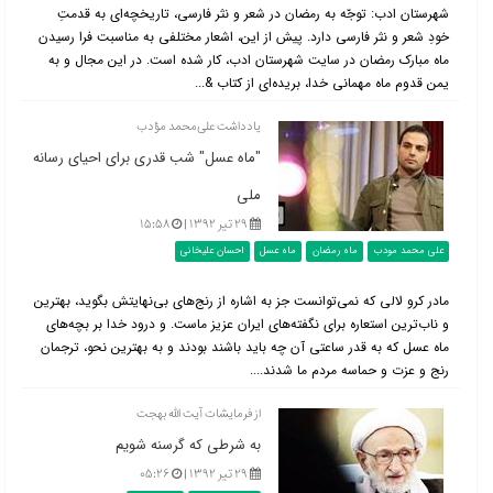
شهرستان ادب: توجّه به رمضان در شعر و نثر فارسی، تاریخچه‌ای به قدمتِ
خودِ شعر و نثر فارسی دارد. پیش از این، اشعار مختلفی به مناسبت فرا رسیدن
ماه مبارک رمضان در سایت شهرستان ادب، کار شده است. در این مجال و به
یمن قدوم ماه مهمانی خدا، بریده‌ای از کتاب &...
یادداشت علی‌محمد مؤدب
"ماه عسل" شب قدری برای احیای رسانه
ملی
۲۹ تیر ۱۳۹۲ |
۱۵:۵۸
علی محمد مودب
ماه رمضان
ماه عسل
احسان علیخانی
مادر کرو لالی که نمی‌توانست جز به اشاره از رنج‌های بی‌نهایتش بگوید، بهترین
و ناب‌ترین استعاره برای نگفته‌های ایران عزیز ماست. و درود خدا بر بچه‌های
ماه عسل که به قدر ساعتی آن چه باید باشند بودند و به بهترین نحو، ترجمان
رنج و عزت و حماسه مردم ما شدند....
از فرمایشات آیت الله بهجت
به شرطی که گرسنه شویم
۲۹ تیر ۱۳۹۲ |
۰۵:۲۶