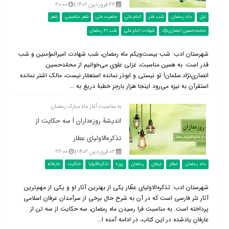
۲۲ فروردین ۱۴۰۲ |
۲۰:۰۰
غزل
ماه رمضان
شب قدر
امام علی
حضرت علی
شعر مناسبتی
شعر
محمدحسین انصاری‌نژاد
شهادت امام علی
شب 21 رمضان
شهرستان ادب: شب بیست‌ویکم ماه رمضان، شب شهادت امیرالمؤمنین و شب
قدر است. به همین مناسبت، غزلی علوی می‌خوانیم از محمّدحسین
انصاری‌نژاد.سلمان! تو نیستی و ابوذر نمانده استعمّار نیست، مالک اشتر نمانده
استقرآن به نیزه می‌رود اینجا هزار بارجز خطبۀ دریغ به ...
به مناسبت آغاز ماه مبارک رمضان
اندیشۀ روزه‌داران l سه حکایت از
تذکره‌الاولیای عطار
۰۲ فروردین ۱۴۰۲ |
۲۲:۰۰
ماه رمضان
عطار
عرفان
رمضان
روزه
تذکره‌الاولیا
حکایت
عارفانه
شهرستان ادب: تذکره‌الاولیای عطّار یکی از بهترین آثار او و یکی از مهم‌ترین
آثار نثر فارسی است که در آن به شرح حال برخی از سرآمدان عرفان اسلامی
پرداخته است. به مناسبت فرا رسیدن ماه رمضان، سه حکایت از سه تن از
عارفانِ یادشده در این کتاب، در ادامه آمده ا...