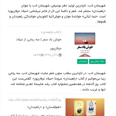
شهرستان ادب: تازه‌ترین تولید دفتر موسیقی شهرستان ادب با عنوان
«راهبندان» منتشر شد. شعر و دکلمۀ این اثر از شاعر سرشناس «میلاد عرفان‌پور»
است. «نیما ثباتی» خوانندۀ جوان و خوش‌آتیۀ کشورمان خوانندگی راهبندان و
&laqu...
از کتاب «راهبندان»
خوش باد سفر | سه رباعی از میلاد
عرفان‌پور
۲۰ آذر ۱۳۹۸ |
۱۵:۴۸
میلاد عرفان پور
راهبندان
شهرستان ادب: در تازه‌ترین مطلب ستون شعر سایت شهرستان ادب، سه رباعی
زیبا می‌خوانیم از کتاب «راهبندان» سرودۀ «میلاد عرفان‌پور». گفتنی‌ست این
کتاب روز گذشته در هفدهمین جشنواره کتاب رشد شایستۀ تقدیر شناخته شد.
تنها و غریب مانده...
روز گذشته در مراسم اختتامیه جشنواره کتاب رشد:
«هم‌قفسان» و «راهبندان»
مجموعه‌شعرهای منتخب جشنوارۀ‌ کتاب