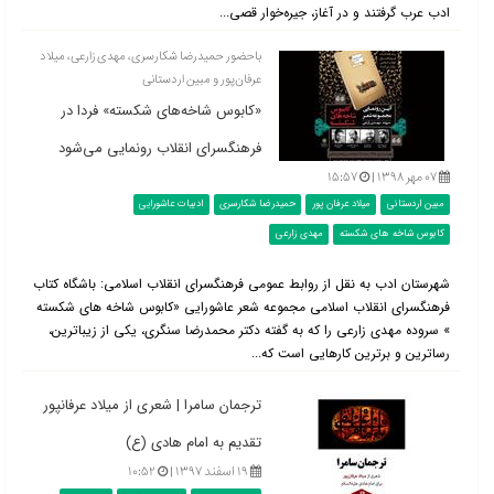
ادب عرب گرفتند و در آغاز، جیره‌خوار قصی...
باحضور حمیدرضا شکارسری، مهدی زارعی، میلاد
عرفان‌پور و مبین اردستانی
«کابوس شاخه‌های شکسته» فردا در
فرهنگسرای انقلاب رونمایی می‌شود
۰۷ مهر ۱۳۹۸ |
۱۵:۵۷
مبین اردستانی
میلاد عرفان پور
حمیدرضا شکارسری
ادبیات عاشورایی
کابوس شاخه های شکسته
مهدی زارعی
شهرستان ادب به نقل از روابط عمومی فرهنگسرای انقلاب اسلامی: باشگاه کتاب
فرهنگسرای انقلاب اسلامی مجموعه شعر عاشورایی «کابوس شاخه های شکسته
» سروده مهدی زارعی را که به گفته دکتر محمدرضا سنگری، یکی از زیباترین،
رساترین و برترین کارهایی است که...
ترجمان سامرا | شعری از میلاد عرفانپور
تقدیم به امام هادی (ع)
۱۹ اسفند ۱۳۹۷ |
۱۰:۵۲