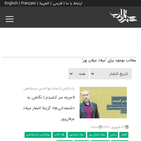
ارتباط با ما
|
فارسی
|
العربية
|
Français
|
English
مطالب موجود برای 'میلاد عرفان پور'
یادداشتی از استاد بهاءالدین خرمشاهی
لاجرعه سر کشیدم | نگاهی به
«شمعدانی‌ها» گزینۀ اشعار میلاد
عرفان‌پور
۰۹ شهریور ۱۴۰۱ |
۰۸:۰۰
اشعار
رباعی
میلاد عرفان پور
میلاد عرفانپور
نقد کتاب
بهاءالدین خرمشاهی