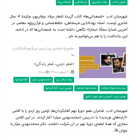
معرفی کتاب
میلاد عرفان‌پور
خرمشاهی
شمعدانی‌ها
شهرستان ادب: «شمعدانی‌ها» کتاب گزیدۀ اشعار میلاد عرفان‌پور، چکیدۀ ۱۶ سال
شاعری اوست. استاد بهاءالدّین خرمشاهی، حافظ‌شناس و قرآن‌پژوه معاصر، در
آخرین شمارۀ مجلّۀ «بخارا» نگاهی داشته است به شمعدانی‌ها که در ادامه،
این یادداشت را با هم می‌خوانیم.به نام ...
مشروح نخستین روز اردوی دورۀ نهم آفتابگردان
ها
«شعر دینی، شعر زندگی»
۲۰ اسفند ۱۴۰۰ |
۱۸:۰۰
میلاد عرفان پور
محمدمهدی سیار
آفتابگردانها
سیدمحمدجواد شرافت
محمدجواد شرافت
نهمین دوره آفتابگردانها
نهمین دوره آموزشی شعر جوان کشور
شهرستان ادب:‌ شاعران عضو دورۀ نهم آفتابگردان‌ها، اولین روز اردو‌ را با کلاس
«آرایه‌های نوپدید» با تدریس «محمدمهدی سیار» آغاز کردند. در این کلاس
مجازی که همۀ اعضای دورۀ نهم در آن شرکت داشتند، دکتر محمّدمهدی سیّار با
عنوان &l...