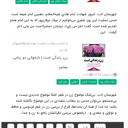
میلاد عرفان پور
امام علی النقی
امام هادی
شهرستان ادب: امروز، شهادت امام هادی علیه‌السلام، دهمین امام شیعه است.
ضمن تسلیت این روز، شعری می‌خوانیم از میلاد عرفان‌پور که به این امام همام
تقدیم شده است: گفت:«سُرّ من رَای»، ترجمان «سامرا»ست من ولی دلم
گرفت... این ...
به مناسبت ولادت حضرت زهرا (سلام‌الله‌علیها) و
روز زن:
زن، زندگی است | بازخوانی دو رباعی
معاصر
۰۸ اسفند ۱۳۹۷ |
۱۱:۰۱
میلاد عرفان پور
عصمت زارعی
مولوی
بیژن ارژن
شهرستان ادب: بی‌شک موضوع زن در شعر، اصلاً موضوع جدیدی نیست و
بی‌جستجو می‌توان حدس زد مطالب متعددی در این موضوع نگاشته شده
باشد؛ اما جدا از همۀ آن بحث‌ها، فارغ از بررسی زن در شعر فردوسی و حافظ
و مولوی و سعدی و... درخصوص بررسی نظراتشان راجع به زن و جدا...