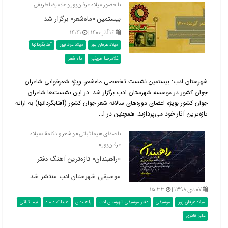
با حضور میلاد عرفان‌پور و غلامرضا طریقی
بیستمین «ماه‌شعر» برگزار شد
۱۶ آذر ۱۴۰۰ |
۱۴:۴۱
میلاد عرفان پور
میلاد عرفانپور
آفتابگردانها
غلامرضا طریقی
ماه شعر
شهرستان ادب: بیستمین نشست تخصصی ماه‌شعر، ویژه شعرخوانی شاعران
جوان کشور در موسسه شهرستان ادب برگزار شد. در این نشست‌ها شاعران
جوان کشور بویژه اعضای دوره‌های سالانه شعر جوان کشور (آفتابگردانها) به ارائه
تازه‌ترین آثار خود می‌پردازند. همچنین در ا...
با صدای «نیما ثباتی» و شعر و دکلمۀ «میلاد
عرفان‌پور»
«راهبندان» تازه‌ترین آهنگ دفتر
موسیقی شهرستان ادب منتشر شد
۰۷ دی ۱۳۹۸ |
۱۵:۳۳
میلاد عرفان پور
موسیقی
دفتر موسیقی شهرستان ادب
راهبندان
عبدالله داماد
نیما ثباتی
علی قادری