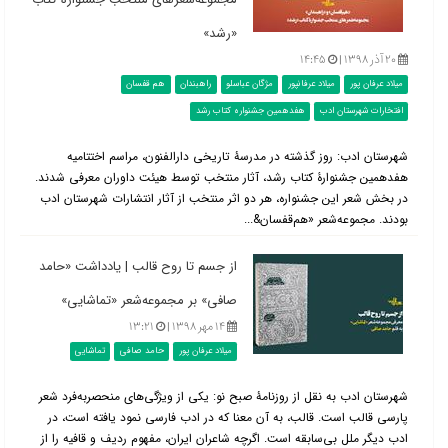
«رشد»
۲۰ آذر ۱۳۹۸ |
۱۴:۴۵
میلاد عرفان پور
میلاد عرفانپور
مژگان عباسلو
راهبندان
هم قفسان
افتخارات شهرستان ادب
هفدهمین جشنواره کتاب رشد
شهرستان ادب: روز گذشته در مدرسۀ‌ تاریخی دارالفنون، مراسم اختتامیه
هفدهمین جشنوارۀ کتاب رشد، آثار منتخب توسط هیئت داوران معرفی شدند.
در بخش شعر این جشنواره، هر دو اثر منتخب از آثار انتشارات شهرستان ادب
بودند. مجموعه‌شعر «هم‌قفسان&...
از جسم تا روح قالب | یادداشت «حامد
صافی» بر مجموعه‌شعر «تماشایی»
۱۴ مهر ۱۳۹۸ |
۱۳:۲۱
میلاد عرفان پور
حامد صافی
تماشایی
شهرستان ادب به نقل از روزنامۀ صبح نو: یکی از ویژگی‌های منحصربه‌فرد شعر
پارسی قالب است. قالب، به آن معنا که در ادب فارسی نمود یافته است، در
ادب دیگر ملل بی‌سابقه است. اگرچه شاعران ایران، مفهوم ردیف و قافیه را از