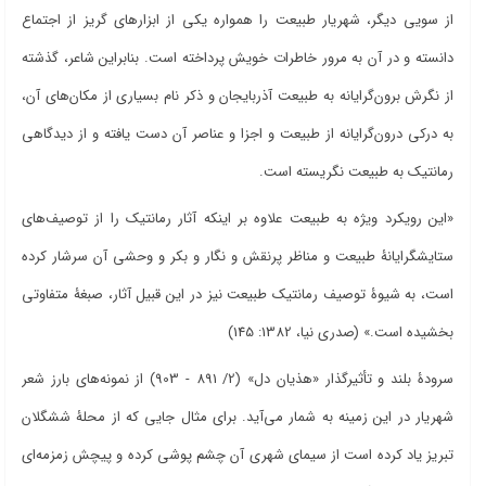
از سویی دیگر، شهریار طبیعت را همواره یکی از ابزارهای گریز از اجتماع
دانسته و در آن به مرور خاطرات خویش پرداخته است. بنابراین شاعر، گذشته
از نگرش برون‌گرایانه به طبیعت آذربایجان و ذکر نام بسیاری از مکان‌های آن،
به درکی درون‌گرایانه از طبیعت و اجزا و عناصر آن دست یافته و از دیدگاهی
رمانتیک به طبیعت نگریسته است.
«این رویکرد ویژه به طبیعت علاوه بر اینکه آثار رمانتیک را از توصیف‌های
ستایشگرایانۀ طبیعت و مناظر پرنقش و نگار و بکر و وحشی آن سرشار کرده
است، به شیوۀ توصیف رمانتیک طبیعت نیز در این قبیل آثار، صبغۀ متفاوتی
بخشیده است.» (صدری نیا، 1382: 145)
سرودۀ بلند و تأثیرگذار «هذیان دل» (2/ 891 - 903) از نمونه‌های بارز شعر
شهریار در این زمینه به شمار می‌آید. برای مثال جایی که از محلۀ ششگلان
تبریز یاد کرده است از سیمای شهری آن چشم پوشی کرده و پیچش زمزمه‌ای