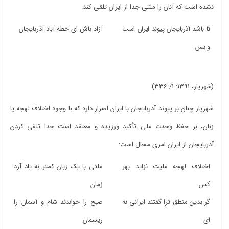
نشده است که آنان را ملتی جدا از ایران تلقی کند:
تا باشد آذربایجان پیوند ایران است
آزاد باش ‌ای خطۀ آباد آذربایجان
و بس
(شهریار، 1391: 1/ 336)
شهریار چنان بر پیوند آذربایجان با ایران اصرار دارد که با وجود اختلاف لهجه یا
زبان، بر حفظ وحدت ملی تأکید ورزیده و معتقد است جدا تلقی کردن
آذربایجان از ایران امری محال است:
اختلاف لهجه ملیت نزاید بهر
ملتی با یک زبان کمتر به یاد آرد
کس
زمان
گر بدین منطق ترا گفتند ایرانی نه
صبح را خواندند شام و آسمان را
‌ای
ریسمان