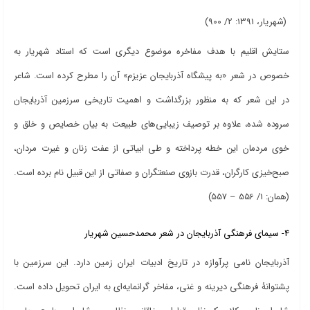
(شهریار، 1391: 2/ 900)
ستایش اقلیم با هدف مفاخره موضوع دیگری است که استاد شهریار به
خصوص در شعر «به
پیشگاه آذربایجان عزیزم» آن را مطرح کرده است. شاعر
در این شعر که به منظور بزرگداشت و اهمیت تاریخی سرزمین آذربایجان
سروده شده، علاوه بر توصیف زیبایی‌های طبیعت به بیان خصایص و خلق و
خوی مردمان این خطه پرداخته و طی ابیاتی از عفت زنان و غیرت مردان،
صبح‌خیزی کارگران، قدرت بازوی صنعتگران و صفاتی از این قبیل نام برده است.
(همان: 1/ 556 – 557)
4- سیمای فرهنگی آذربایجان در شعر محمدحسین شهریار
آذربایجان نامی پرآوازه در تاریخ ادبیات ایران زمین دارد. این سرزمین با
پشتوانۀ فرهنگی دیرینه و غنی، مفاخر گرانمایه‌ای به ایران تحویل داده است.