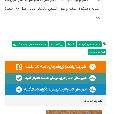
نشریۀ دانشکدۀ ادبیات و علوم انسانی دانشگاه تبریز، سال 46، شمارۀ
188.
محمدحسین شهریار
شهریار
پرونده پرتره
سیدمحمدحسین بهجت تبریزی
الهه عزیزی فرد
تصاویر پیوست