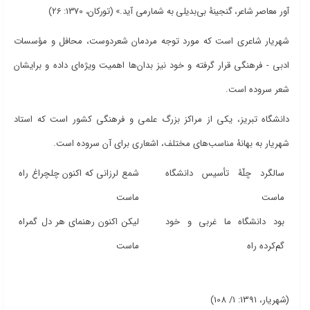
آور معاصر شاعر، گنجینۀ بی‌بدیلی به شمارمی آید
.
» (تورکان، 1370: 26)
شهریار شاعری است که مورد توجه مردمان شعردوست، محافل و مؤسسات
ادبی -
فرهنگی قرار گرفته و خود نیز بدان‌ها اهمیت ویژه‌ای داده و برایشان
شعر سروده است.
دانشگاه تبریز، یکی از مراکز بزرگ علمی و فرهنگی کشور است که استاد
شهریار به بهانۀ مناسب‌های مختلف، اشعاری برای آن سروده است.
سالگرد چلّۀ تأسیس دانشگاه
شمع لرزانی که اکنون چلچراغ راه
ماست
ماست
بود دانشگاه ما غربی و خود
لیکن اکنون رهنمای هر دل گمراه
گم‌کرده راه
ماست
(شهریار، 1391: 1/ 108)