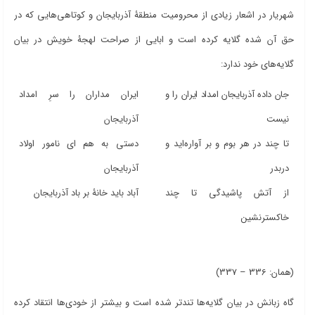
شهریار در اشعار زیادی از محرومیت منطقۀ آذربایجان و کوتاهی‌هایی که در
حق آن شده گلایه کرده است و ابایی از صراحت لهجۀ خویش در بیان
گلایه‌های خود ندارد:
جان داده آذربایجان امداد ایران را و
ایران مداران را سرِ امداد
نیست
آذربایجان
تا چند در هر بوم و بر آواره‌اید و
دستی به هم‌ ای نامور اولاد
دربدر
آذربایجان
از آتش پاشیدگی تا چند
آباد باید خانۀ بر باد آذربایجان
خاکسترنشین
(همان: 336 – 337)
گاه زبانش در بیان گلایه‌ها تندتر شده است و بیشتر از خودی‌ها انتقاد کرده