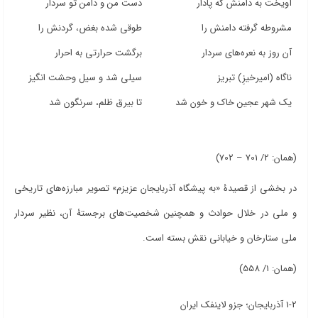
آویخت به دامنش که پادار
دست من و دامن تو سردار
مشروطه گرفته دامنش را
طوقی شده بغض، گردنش را
آن روز به نعره‌های سردار
برگشت حرارتی به احرار
ناگاه (امیرخیزِ) تبریز
سیلی شد و سیل وحشت انگیز
یک شهر عجین خاک و خون شد
تا بیرق ظلم، سرنگون شد
(همان: 2/ 701 – 702)
در بخشی از قصیدۀ «به پیشگاه آذربایجان عزیزم» تصویر مبارزه‌های تاریخی
و ملی در خلال حوادث و همچنین شخصیت‌های برجستۀ آن، نظیر سردار
ملی ستارخان و خیابانی نقش بسته است.
(همان: 1/ 558)
1-2 آذربایجان؛ جزو لاینفک ایران