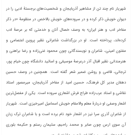
شهریار نام چند تن از مشاهیر آذربایجان و شخصیت‌های برجستۀ ادبی را در
دیوان خویش ذکر کرده و در سروده‌های خویش بالاخص در منظومۀ «در ذکر
مفاخر ادب و هنر ایران» به وصف خصال آنان و خدمتی که بر عرصۀ ادب
کرده‌اند، پرداخته است. او در بزرگداشت شاعرانی نظیر پروین اعتصامی و
مفتون امینی، شاعران و نویسندگانی چون محمود غنی‌زاده و رضا براهنی و
هنرمندانی نظیر اقبال آذر درعرصۀ موسیقی و اساتید دانشگاه چون خیام پور،
ترجانی، قاضی و روشن ضمیر شعر گفته است. همچنین در وصف حسین
دهقان مدیر کل فرهنگ، حسین امید از مفاخر آذربایجان، میرمصور استاد
نقاشی و استاد عرب‌زاده طراح فرش اشعاری سروده است. یکی از مفصل‌ترین
اشعار وصفی او دربارۀ معلم والامقام خویش اسماعیل امیرخیزی است.
شهریار
از شاعران آذری سرا نیز در اشعار خود نام برده است و با شاعران ترک زبان
آن سوی ارس چون صابر و محمد راحیم، سلیمان رستم و حکیمه بلوری