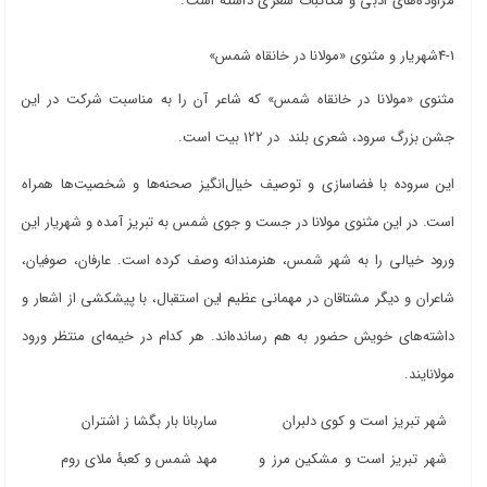
مراوده‌های ادبی و مکاتبات شعری داشته است.
4-1شهریار و مثنوی «مولانا در خانقاه شمس»
مثنوی «مولانا در خانقاه شمس» که شاعر آن را به مناسبت شرکت در این
جشن بزرگ سرود، شعری بلند در 122 بیت است.
این سروده با فضاسازی و توصیف خیال‌انگیز صحنه‌ها و شخصیت‌ها همراه
است. در این مثنوی مولانا در جست و جوی شمس به تبریز آمده و شهریار این
ورود خیالی را به شهر شمس، هنرمندانه وصف کرده است. عارفان، صوفیان،
شاعران و دیگر مشتاقان در مهمانی عظیم این استقبال، با پیشکشی از اشعار و
داشته‌های خویش حضور به هم رسانده‌اند. هر کدام در خیمه‌ای منتظر ورود
مولانایند.
شهر تبریز است و کوی دلبران
ساربانا بار بگشا ز اشتران
شهر تبریز است و مشکین مرز و
مهد شمس و کعبۀ ملای روم