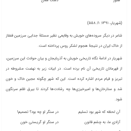
هنوز
دشت مغان
(شهریار، 1391: 1/ 558)
شاعر در دیگر سروده‌های خویش به وقایعی نظیر مسئلۀ جدایی سرزمین قفقاز
از خاک ایران در نتیجۀ هجوم لشکر روس پرداخته است.
شهریار در ادامۀ نگاه تاریخی خویش به آذربایجان و بیان حوادث این سرزمین،
از قهرمانان تاریخی آن نام برده است. در ابیات زیر به نهضت مشروطه در
تبریز و قیام مردم اشاره کرده است. این که شهر چگونه عجین خاک و خون
شد و ستارخان‌ها و امیرخیزی‌ها چه رشادت‌ها کردند تا بیرق ظلم سرنگون
شود.
آن لحظه که شهر بود تسلیم
در سنگر او چه بود؟ تصمیم!
آزادی ما، به چشم قانون
در سنگر او گریستی خون