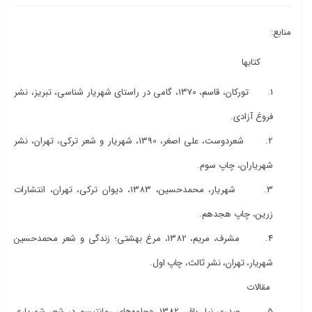
منابع:
کتابها
1. تورکان، قاسم، 1370، گامی در راستای شهریار شناسی، تبریز، نشر
فروغ آزادی.
2. شعردوست، علی اصغر، 1390، شهریار و شعر ترکی، تهران، نشر
شهریاران، چاپ سوم.
3. شهریار، محمدحسین، 1383، دیوان ترکی، تهران، انتشارات
زرین، چاپ هجدهم.
4.
مشرف، مریم، 1382، مرغ بهشتی؛ زندگی و شعر محمدحسین
شهریار، تهران، نشر ثالث، چاپ اول
.
مقالات
5. صدری نیا، باقر، 1382، «جلوه‌های رمانتیسم در شعر شهریار»،