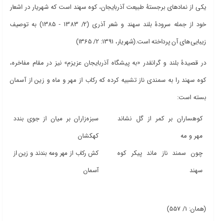
یکی از نمادهای برجستۀ طبیعت آذربایجان، کوه سهند است که شهریار در اشعار
خود از جمله سرودۀ بلند سهند و شعر آذری (2/ 1383 - 1385) به توصیف
زیبایی‌های آن پرداخته است.(شهریار، 1391: 2/ 1365)
در قصیدۀ بلند و گرانقدر «به پیشگاه آذربایجان عزیزم» نیز در مقام مفاخره،
کوه سهند را به سمندی ناز تشبیه کرده که رکاب از مهر و ماه و زین از آسمان
بسته است:
کوهساران بر کمر از گل نشاند
سبزه‌زاران بر میان از جوی بندد
مهر و مه
کهکشان
چون سمند ناز ماند پیکر کوه
کش رکاب از مهر ومه بندند و زین از
سهند
آسمان
(همان: 1/ 557)