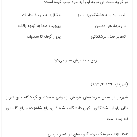
در کوچه باغات آن توجه او را به خود جلب کرده است:
شب بود و به «ششگلان» تبریز
«اقبال» به چهچۀ مناجات
با زمزمۀ هزاردستان
پیچیده صدا به کوچه باغات
تحریر صدا، فرشتگانی
پرواز گرفته تا سماوات
روح همه عرش سیر می‌کرد
(شهریار، 1391: 2/ 897)
شهریار در ضمن سروده‌های خویش از برخی محلات و گردشگاه های تبریز
نظیر بارناوا، ششگلان ، کوی دانشگاه ، شاه گلی، باغ شاهزاده و باغ گلستان
نام برده است.
3-2 بازتاب فرهنگ مردم آذربایجان در اشعار فارسی