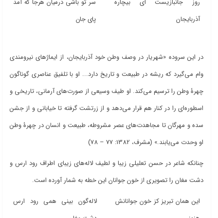
روز جانبازیست‌ ای بیچاره
سر تو باشی درمیان هرجا که آمد
آذربایجان
پای جان
در این سروده «شهریار در وصف وطن خود آذربایجان، از ایماژهای نیرومندی
وام می‌گیرد که ریشه در طبیعت و تاریخ دارد... او با تلفیق عناصری گوناگون
چهرۀ وطن را ترسیم می‌کند. او طیف وسیعی از صورت‌های آرمانی، تاریخی و
اسطوره‌ای را در کنار هم قرار می‌دهد و از زرتشت گرفته تا خیابانی و از جشن
سده و مهرگان تا مجاهدت‌های عصر مشروطه، طبیعت و انسان در چهرۀ وطن
او وحدت می‌یابند.» (مشرف، 1382: 77 – 78)
چنانکه شاعر در حسن تعلیلی زیبا و لطیف لاله‌های زیبای اطراف رود ارس و
دشت مغان را تصویری از خون جوانان این خطه به شمار آورده است.
این همان تبریز کز خون جوانانش
لاله‌گون بینی همی رود ارس