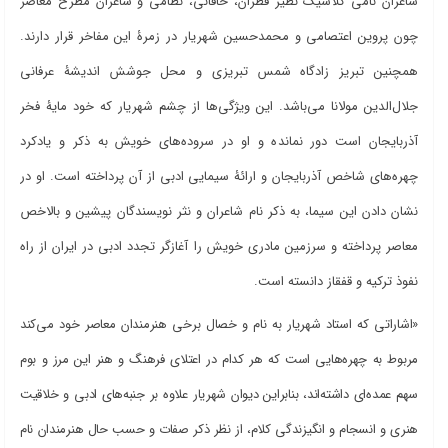
شاعران نامی کلاسیک نظیر قطران، خاقانی، نظامی و شاعران مطرح معاصر
چون پروین اعتصامی و محمدحسین شهریار در زمرۀ این مفاخر قرار دارند.
همچنین تبریز زادگاه شمس تبریزی و محل جوشش اندیشۀ عرفانی
جلال‌الدین مولانا می‌باشد. این ویژگی‌ها از چشم شهریار که خود مایۀ فخر
آذربایجان است دور نمانده و او در سروده‌های خویش به ذکر و یادکرد
چهره‌های شاخص آذربایجان و ارائۀ سیمایی ادبی از آن پرداخته است. او در
نشان دادن این سیما، به ذکر نام شاعران و نثر نویسندگان پیشین و بالاخص
معاصر پرداخته و سرزمین مادری خویش را آغازگر تجدد ادبی در ایران از راه
نفوذ ترکیه و قفقاز دانسته است.
«اشاراتی که استاد شهریار به نام و خصال برخی هنرمندان معاصر خود می‌کند
مربوط به چهره‌هایی است که هر کدام در اعتلای فرهنگ و هنر این مرز و بوم
سهم عمده‌ای داشته‌اند، بنابراین دیوان شهریار علاوه بر جنبه‌های ادبی و خلاقیت
هنری و انسجام و انگیزندگی کلام، از نظر ذکر صفات و حسب حال هنرمندان نام