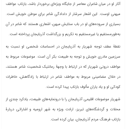
آثار او در میان شاعران معاصر از جایگاه ویژه‌ای برخوردار باشد، بازتاب عواطف
میهنی اوست. این اشعار سرشار از دلدادگی شاعر برای موطن خویش است.
بسیاری از سروده‌های او در باب ستایش میهن، اشعاری هستند که شاعر در آن
به‌طور‌مستقیم یا غیرمستقیم به تکریم و بزرگداشت آذربایجان پرداخته است.
نقطۀ عطف توجه شهریار به آذربایجان در احساسات شخصی او نسبت به
سرزمین مادری خویش و توجه به طبیعت بکر آن است. موضوعات مربوط به
عواطف درونی شهریار که در ارتباط با وجهۀ رمانتیک شخصیت شاعر هستند،
در خلال مضامینی مربوط به عواطف شاعر در ارتباط با زادگاهش، خاطرات
کودکی او و یاد یاران مألوف بازتاب پیدا کرده است.
شهریار موضوعات اقلیمی آذربایجان را با درونمایه‌های طبیعت، یادکرد چندی از
محلات و گردشگاه‌های تبریز، ارادت ویژه به شهر ارومیه و اشاراتی دربارۀ
بازتاب فرهنگ مردم آذربایجان، بیان کرده است.