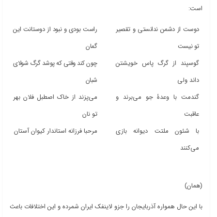
است:
دوست از دشمن ندانستی و تقصیر
راست بودی و نبود از دوستانت این
تو نیست
گمان
گوسپند از گرگ پاس خویشتن
چون کند وقتی که پوشد گرگ شولای
داند ولی
شبان
گندمت با وعدۀ جو می‌برند و
می‌پزند از خاک اصطبل فلان بهر
عاقبت
تو نان
با شئون ملتت دیوانه بازی
مرحبا فرزانه استاندار کیوان آستان
می‌کنند
(همان)
با این حال همواره آذربایجان را جزو لاینفک ایران شمرده و این اختلافات باعث