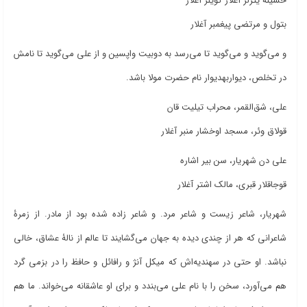
حسینه یئرلر آغلار گؤیلر آغلار
بتول و مرتضی پیغمبر آغلار
و می‌گوید و می‌گوید تا می‌رسد به دوبیت واپسین و از علی می‌گوید تا نامش
در تخلص، دیواربهدیوار نام حضرت مولا باشد.
علی، شق‌القمر، محراب تیلیت قان
قولاق وئر، مسجد اوخشار منبر آغلار
علی دن شهریار، سن بیر اشاره
قوجاقلار قبری، مالک اشتر آغلار
شهریار، شاعر زیست و شاعر مرد. و شاعر زاده شده بود از مادر. از زمرۀ
شاعرانی که هر از چندی دیده به جهان می‌گشایند تا عالم از نالۀ عشاق، خالی
نباشد. او حتی در سهندیه‌اش که میکل آنژ و رافائل و حافظ را در بزمی گرد
هم می‌آورد، سخن را با نام علی می‌بندد و برای او عاشقانه می‌خواند. ما هم