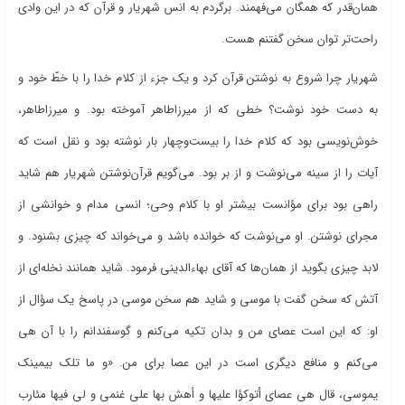
همان‌قدر که همگان می‌فهمند. برگردم به انس شهریار و قرآن که در این وادی
راحت‌تر توان سخن گفتنم هست.
شهریار چرا شروع به نوشتن قرآن کرد و یک جزء از کلام خدا را با خطّ خود و
به دست خود نوشت؟ خطی که از میرزاطاهر آموخته بود. و میرزاطاهر،
خوش‌نویسی بود که کلام خدا را بیست‌وچهار بار نوشته بود و نقل است که
آیات را از سینه می‌نوشت و از بر بود. می‌گویم قرآن‌نوشتن شهریار هم شاید
راهی بود برای مؤانست بیشتر او با کلام وحی؛ انسی مدام و خوانشی از
مجرای نوشتن. او می‌نوشت که خوانده باشد و می‌خواند که چیزی بشنود. و
لابد چیزی بگوید از همان‌ها که آقای بهاءالدینی فرمود. شاید همانند نخله‌ای از
آتش که سخن گفت با موسی و شاید هم سخن موسی در پاسخ یک سؤال از
او: که این است عصای من و بدان تکیه می‌کنم و گوسفندانم را با آن هی
می‌کنم و منافع دیگری است در این عصا برای من. «و ما تلک بیمینک
یموسی، قال هی عصای أتوکؤا علیها و أهش بها علی غنمی و لی فیها مئارب