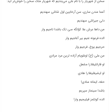
سخن از شهریار را با نام علی می‌بندیم که شهریار ملک سخن را خوش‌تر آید:
آمما مندن ساری، سن آرخایین اول شانلی سهندیم
دلی جیرانلی سهندیم
من داها عرش علا کؤلگه سی تک باشدا تاجیم وار
الده فرعونه غنیم بیر آغاجیم وار
حرجیم یوخ، فرجیم وار
من علی (ع) اوغلویام آزاده لرین مرد مرادی
او قارانلیقلارا مشعل
او ایشیقلیقلارا هادی
حقه، ایمانه منادی!
باشدا سینماز سپریم
الده کوتلمز قیلیجیم وار!