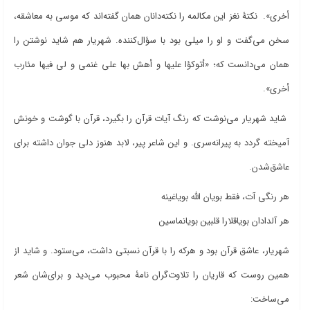
أخری». نکتۀ نغز این مکالمه را نکته‌دانان همان گفته‌اند که موسی به معاشقه،
سخن می‌گفت و او را میلی بود با سؤال‌کننده. شهریار هم شاید نوشتن را
همان می‌دانست که؛ «أتوکؤا علیها و أهش بها علی غنمی و لی فیها مئارب
أخری».
شاید شهریار می‌نوشت که رنگ آیات قرآن را بگیرد، قرآن با گوشت و خونش
آمیخته گردد به پیرانه‌سری. و این شاعر پیر، لابد هنوز دلی جوان داشته برای
عاشق‌شدن.
هر رنگی آت، فقط بویان الله بویاغینه
هر آلدادان بویاقلارا قلبین بویانماسین
شهریار، عاشق قرآن بود و هرکه را با قرآن نسبتی داشت، می‌ستود. و شاید از
همین روست که قاریان را تلاوت‌گران نامۀ محبوب می‌دید و برای‌شان شعر
می‌ساخت: