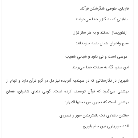
قاريان، طوطی شکّرشکن قرآنند
بلبلانی که به گلزار خدا می‌خوانند
ارغنون‌ساز الستند و به هر ساز غزل
سيمِ واخوانِ همان نغمه جاويدانند
موسی است و نی داود و شبانیِ شعيب
اين سفر، گلّه به ‌ميقات خدا می‌رانند
شهریار در نگارستانی که در سهندیه آفریده نیز دل در گرو قرآن دارد و الهام از
بهشتی می‌گیرد که قرآن توصیف کرده است. گویی دنیای شاعران، همان
بهشتی است که تجری من تحتها الانهار:
جنتین باغلاری تک باغلارینین حور و قصوری
الده حوریلری نین جام بلوری