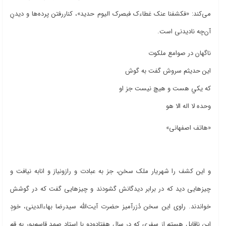
می‌کند: «فکشفنا عنک غطاءک فبصرک الیوم حدید»، کناررفتن پرده‌ها و دیدنِ
آن‌چه نادیدنی است.
ناگهان در صوامع ملکوت
اين حديثم سروش گفت به گوش
که يکي هست و هيچ نيست جز او
وحده لا اله الا هو
«هاتف اصفهانی»
و این کشف را شهریار ملک سخن، جز به عبادت و رازونیاز و انابه نیافت و
چیزهایی دید که در برابر دیدگانش گشودند و چیزهایی گفت که در گوشش
خواندند. راوی این سخن دُرَرآمیز حضرت آیت‌الله سیدرضا بهاءالدینی، خودِِ
این ناقابل هستم از سفری که در سال هفتادودو با استاد صمد قاسم‌پور به قم