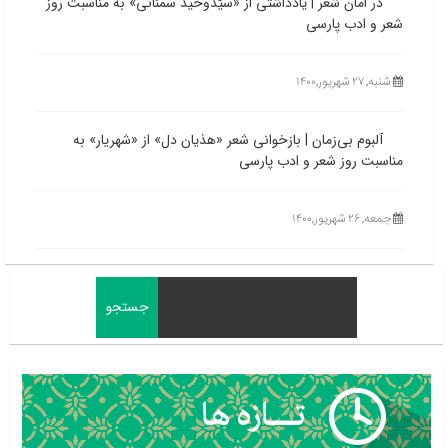
در امان شعر | یادداشتی از «سیّدوحید سمنانی» به مناسبت روز
شعر و ادب پارسی
شنبه, ۲۷ شهریور,۱۴۰۰
آلبوم بی‌زمان | بازخوانی شعر «هذیان دل» از «شهریار» به
مناسبت روز شعر و ادب پارسی
جمعه, ۲۶ شهریور,۱۴۰۰