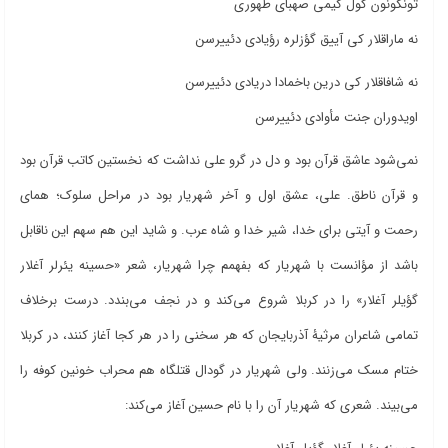
تونگونون گول کیمی صهبای طهوری
نه ماراقلار کی آییق گؤزلره رؤیادی دئییرسن
نه شافاقلار کی درین باخمادا دریادی دئییرسن
اویدوران جنت مأوادی دئییرسن
نمی‌شود عاشق قرآن بود و دل در گرو علی نداشت که نخستین کاتب قرآن بود
و قرآن ناطق. علی، عشق اول و آخر شهریار بود در مراحل سلوک؛ همای
رحمت و آیتی برای خدا، شیر خدا و شاه عرب. و شاید این هم سهم این ناقابل
باشد از مؤانست با شهریار که بفهمم چرا شهریار، شعر «حسینه یئرلر آغلار
گؤیلر آغلار» را در کربلا شروع می‌کند و در نجف می‌بندد. درست برخلاف
تمامی شاعران مرثیۀ آذربایجان که هر سخنی را در هر کجا آغاز کنند، در کربلا
ختام مسک می‌زنند. ولی شهریار در گودال قتلگاه هم محراب خونین کوفه را
می‌بیند. شعری که شهریار آن را با نام حسین آغاز می‌کند: