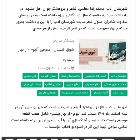
شهرستان ادب: محمّدرضا معلمی، شاعر و پژوهشگر جوان اهل مشهد، در
یادداشت خود به مناسبت سال نو، نگاهی ویژه داشته است به بهاریه‌های
متفاوت شاعران. ستون شعر سایت شهرستان ادب را با این یادداشت به‌روز
می‌کنیم.بهار مفهومی است که در شعر فارسی، بیش از هر معنای ...
پیشکش سال نو
شوق شنیدن l معرفی آلبوم «از بهار
بیشتر»
۲۷ اسفند ۱۴۰۱ |
۱۰:۰۰
شهرستان ادب
حمیدرضا شکارسری
محمدمهدی سیار
مهدی جهاندار
علی داودی
محمدحسین نعمتی
دفتر موسیقی
آرمان مهربان
استودیو آفتاب
وهاب ابراهیمی
از بهار بیشتر
آلبوم موسیقی
محمدحسین موسوی‌تبار
مصطفی علی‌پور
شهرستان ادب: «از بهار بیشتر» آلبومی شنیدنی است که خبر رونمایی آن در
نیمۀ اسفند ماه ۱۴۰۱ منتشر شد.آلبوم «از بهار بیشتر» شامل هفت قطعه
موسیقی است که تنظیم و آهنگسازی آن را آرمان مهربان بر عهده داشته است.
تمامی مراحل تهیۀ این اثر در استودیو آفتاب مؤسسۀ ...