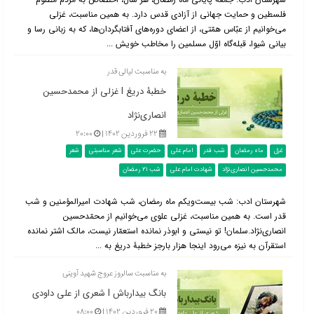
فلسطین و حمایت جهانی از آزادی قدس دارد. به همین مناسبت، غزلی
می‌خوانیم از عبّاس همّتی، از اعضای دوره‌های آفتابگردان‌ها، که به زبانی رسا و
بیانی شیوا، قبله‌گاه اوّل مسلمین را مخاطب خویش ...
به مناسبت لیالی قدر
خطبۀ دریغ l غزلی از محمدحسین
انصاری‌نژاد
۲۲ فروردین ۱۴۰۲ |
۲۰:۰۰
غزل
ماه رمضان
شب قدر
امام علی
حضرت علی
شعر مناسبتی
شعر
محمدحسین انصاری‌نژاد
شهادت امام علی
شب 21 رمضان
شهرستان ادب: شب بیست‌ویکم ماه رمضان، شب شهادت امیرالمؤمنین و شب
قدر است. به همین مناسبت، غزلی علوی می‌خوانیم از محمّدحسین
انصاری‌نژاد.سلمان! تو نیستی و ابوذر نمانده استعمّار نیست، مالک اشتر نمانده
استقرآن به نیزه می‌رود اینجا هزار بارجز خطبۀ دریغ به ...
به مناسبت سالروز عروج شهید آوینی
بانگ بیدارباش l شعری از علی داودی
۲۰ فروردین ۱۴۰۲ |
۰۸:۰۰