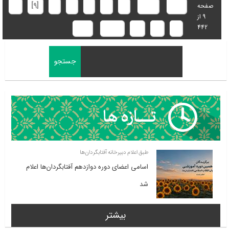
ابتدا
قبلی
4
5
6
7
8
[9]
10
صفحه
9 از
442
11
12
13
بعدی
انتها
طبق اعلام دبیرخانه آفتابگردان‌ها
اسامی اعضای دوره دوازدهم آفتابگردان‌ها اعلام
شد
بیشتر