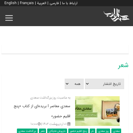
ارتباط با ما
|
فارسی
|
العربية
|
Français
|
English
شعر
به مناسبت روز بزرگداشت سعدی
سعدیِ معاصر l بریده‌ای از کتاب «پنج
اقلیم حضور»
۰۱ اردیبهشت ۱۴۰۲ |
۱۰:۰۰
سعدی
روز سعدی
نثر
پنج اقلیم حضور
داریوش شایگان
شعر
بزرگداشت سعدی