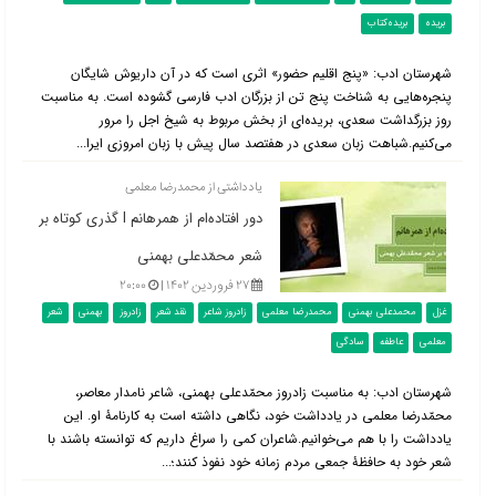
بریده
بریده‌کتاب
شهرستان ادب: «پنج اقلیم حضور» اثری است که در آن داریوش شایگان
پنجره‌هایی به شناخت پنج تن از بزرگان ادب فارسی گشوده است. به مناسبت
روز بزرگداشت سعدی، بریده‌ای از بخش مربوط به شیخ اجل را مرور
می‌کنیم.شباهت زبان سعدی در هفتصد سال پیش با زبان امروزی ایرا...
یادداشتی از محمدرضا معلمی
دور افتاده‌ام از همرهانم l گذری کوتاه بر
شعر محمّدعلی بهمنی
۲۷ فروردین ۱۴۰۲ |
۲۰:۰۰
غزل
محمدعلی بهمنی
محمدرضا معلمی
زادروز شاعر
نقد شعر
زادروز
بهمنی
شعر
معلمی
عاطفه
سادگی
شهرستان ادب: به مناسبت زادروز محمّدعلی بهمنی، شاعر نامدار معاصر،
محمّدرضا معلمی در یادداشت خود، نگاهی داشته است به کارنامۀ او. این
یادداشت را با هم می‌خوانیم.شاعران کمی را سراغ داریم که توانسته باشند با
شعر خود به حافظۀ جمعی مردم زمانه خود نفوذ کنند؛...