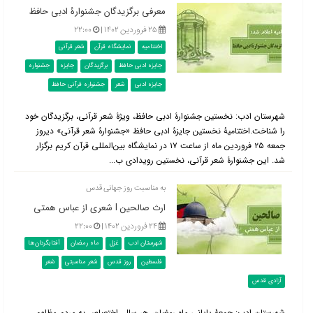
معرفی برگزیدگان جشنوارۀ ادبی حافظ
۲۵ فروردین ۱۴۰۲ |
۲۲:۰۰
اختتامیه
نمایشگاه قرآن
شعر قرآنی
جایزه ادبی حافظ
برگزیدگان
جایزه
جشنواره
جایزه ادبی
شعر
جشنواره قرآنی حافظ
شهرستان ادب: نخستین جشنوارۀ ادبی حافظ، ویژۀ شعر قرآنی، برگزیدگان خود
را شناخت.اختتامیۀ نخستین جایزۀ ادبی حافظ «جشنوارۀ شعر قرآنی» دیروز
جمعه ۲۵ فروردین ماه از ساعت ۱۷ در نمایشگاه بین‌المللی قرآن کریم برگزار
شد. این جشنوارۀ شعر قرآنی، نخستین رویدادی ب...
به مناسبت روز جهانی قدس
ارث صالحین l شعری از عباس همتی
۲۴ فروردین ۱۴۰۲ |
۲۲:۰۰
شهرستان ادب
غزل
ماه رمضان
آفتابگردان‌ها
فلسطین
روز قدس
شعر مناسبتی
شعر
آزادی قدس
شهرستان ادب: جمعۀ پایانی ماه رمضان، هر سال، اختصاص به مردم مظلوم