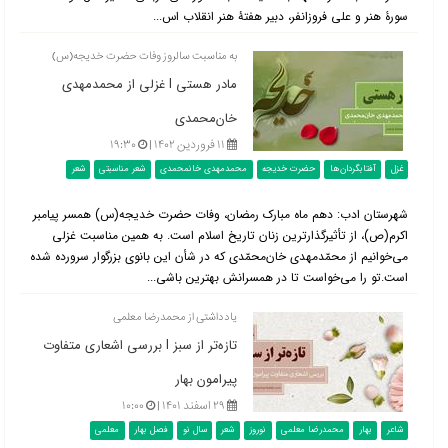
سورۀ هنر و علی فروزانفر، دبیر هفتۀ هنر انقلاب اس...
به مناسبت سالروز وفات حضرت خدیجه(س)
مادر هستی l غزلی از محمدمهدی
خان‌محمدی
۱۱ فروردین ۱۴۰۲ |
۱۹:۳۰
غزل
آفتابگردان‌ها
حضرت خدیجه
محمدمهدی خانمحمدی
شعر مناسبتی
شعر
شهرستان ادب: دهم ماه مبارک رمضان، وفات حضرت خدیجه(س) همسر پیامبر
اکرم(ص)، از تأثیرگذارترین زنان تاریخ اسلام است. به همین مناسبت غزلی
می‌خوانیم از محمّدمهدی خان‌محمّدی که در شأن این بانوی بزرگوار سرورده شده
است.تو را می‌خواست تا در همسرانش بهترین باشی...
یادداشتی از محمدرضا معلمی
تازه‌تر از سبز l بررسی اشعاری متفاوت
پیرامون بهار
۲۹ اسفند ۱۴۰۱ |
۱۰:۰۰
شاعر
بهار
محمدرضا معلمی
نوروز
شعر
سال نو
فصل بهار
معلمی