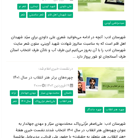
علی داودی
شهید آوینی
نیمایی
شعر نو
سید شهیدان اهل قلم
شعر مناسبتی
شعر
سیدمرتضی آوینی
شهرستان ادب: آنچه در ادامه می‌خوانید شعری علی داودی برای سیّد شهیدان
اهل قلم است که به مناسبت سالروز شهادت شهید آوینی، ستون شعر سایت
شهرستان ادب را با آن به‌روز می‌کنیم.این طرف آب و نانآن طرف انتخاب استآن
طرف آسمانجان تو شور پرواز دارد ...
در نشست خبری اعلام شد:
چهره‌های برتر هنر انقلاب در سال ۱۴۰۱
۱۹ فروردین ۱۴۰۲ |
۲۰:۰۰
داستان
محمدمهدی سیار
مهدی جهاندار
ترانه
هنر انقلاب
علی‌اصغر عزتی‌پاک
سال 1401
شعر
چهره هنر انقلاب
چهره ماندگار
شهرستان ادب: علی‌اصغر عزّتی‌پاک، محمّدمهدی سیّار و مهدی جهاندار به
عنوان چهره‌های هنر انقلاب در سال ۱۴۰۱ انتخاب شدند.نشست خبری هفتۀ
«هنر انقلاب، هنر متعهّد به حقیقت» با حضور علی قربانی، مدیرعامل مؤسّسۀ