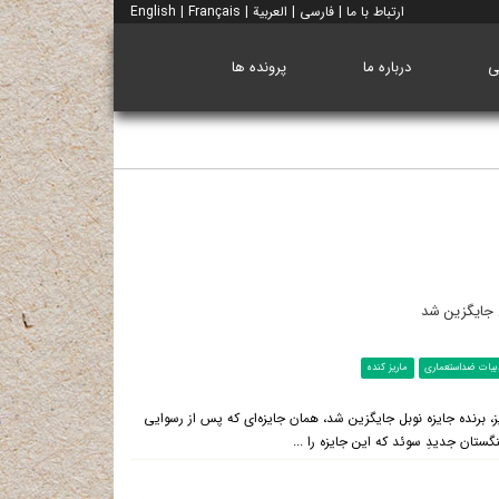
ارتباط با ما
|
فارسی
|
العربية
|
Français
|
English
ی
درباره ما
پرونده ها
ل جایگزین شد
بیات ضداستعماری
ماریز کنده
 برنده جایزه نوبل جایگزین شد، همان جایزه‌ای که پس از رسوایی
گستان جدیدِ سوئد که این جایزه را ...