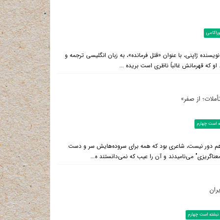
راکامی
ویسنده ژاپنی، با عنوان «قتل فرمانده»، به زبان انگلیسی ترجمه و
که قهرمانش غالباً ناظری است بریده ...
أملات؛ از صفر»
ته است چهارم
ن هم دور نیست، شاعری بود که همه برای سروده‌هایش سر و دست
عناگریزی" می‌نامیدند و آن را عیب که نمی‌دانستند ه...
ران
 نبشته است چهارم