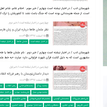
شهرستان ادب / در اخبار نبشته است چهارم / خبر سوم : احلام غانم، شاعر اه
است، از جمله هنرمندانی بوده است که جنگ باعث نشد تا کشورشان را ترک کنند و
چهارمین در اخبار نبشته است / خبر دوم
نظر عثمان طاها درباره ایران و زبان فار
۱۵ اسفند ۱۳۹۷ |
۰۰:۰۳
در اخبار نبشته است
عثمان طاها
در اخبار نبشته 
شهرستان ادب / در اخبار نبشته است چهارم / خبر دوم : نام عثمان طاها یا طه ر
مشهوری است که به دلیل کتابت قرآن شهرت فراوانی دارد؛ عبارت «به خط عثمان
چهارمین در اخبار نبشته است / خبر اول
دیدار داستان‌نویسان با رهبر فرزانه انقلا
۱۵ اسفند ۱۳۹۷ |
۰۰:۰۲
محمد رودگر
محمدقائم خانی
رهبر انقلاب
مقا
محمدمهدی سیار
علی‌محمد مودب
در اخبار نبشت
علی‌اصغر عزتی‌پاک
محمدعلی گودینی
محمدرضا شرفی‌خبوشان
هادی حکیمیان
هادی خورش
حسن قلی‌پور
مهدی صفری
مصطفی رضایی
سیده‌عذرا موسوی
مجید استیری
سید محمد