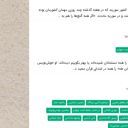
ل کشور سوریه، که در هفته گذشته چند روزی مهمان کشورمان بوده
 در سوریه ماندند: «اگر همه گنج‌ها را هم به ...
سی
است چهارم
ا همه مسلمانان شنیده‌اند یا بهتر بگوییم دیده‌اند: او خوش‌نویس
 طه» را همه در ابتدای قرآن مجید د...
ب
م معظم رهبری
ابراهیم اکبری دیزگاه
یاسین حجازی
راضیه تجار
ه است
مهدی کفاش
در اخبار نبشته است چهارم
محسن مؤمنی‌‌شریف
اهیان
تیمور آقا‌محمدی
علی آرمین
وجیهه سامانی
سارا عرفانی
حسین موسوی‌نیا