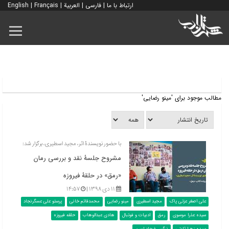
ارتباط با ما
|
فارسی
|
العربية
|
Français
|
English
مطالب موجود برای 'مینو رضایی'
با حضور نویسندۀ‌ اثر، مجید اسطیری، برگزار شد:
مشروح جلسۀ نقد و بررسی رمان
«رمق» در حلقۀ فیروزه
۱۱ دی ۱۳۹۸ |
۱۴:۵۷
علی اصغر عزتی پاک
مجید اسطیری
مینو رضایی
محمدقائم خانی
پرستو علی عسگرنجاد
سیده عذرا موسوی
رمق
ادبیات و فوتبال
هادی عبدالوهاب
حلقه فیروزه