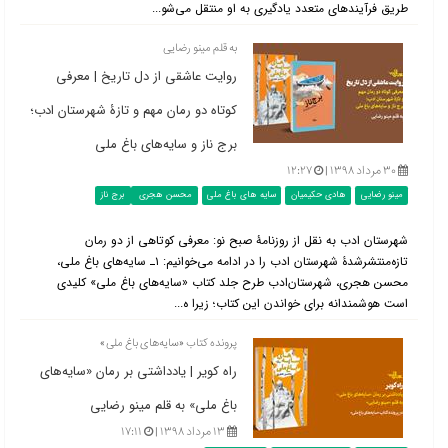
طریق فرآیندهای متعدد یادگیری به او منتقل می‌‌شو...
به قلم مینو رضایی
روایت عاشقی از دل تاریخ | معرفی
کوتاه دو رمان مهم و تازۀ شهرستان ادب؛
برج ناز و سایه‌های باغ ملی
۳۰ مرداد ۱۳۹۸ |
۱۲:۲۷
مینو رضایی
هادی حکیمیان
سایه های باغ ملی
محسن هجری
برج ناز
شهرستان ادب به نقل از روزنامۀ صبح نو: معرفی کوتاهی از دو رمان
تازه‌منتشرشدۀ شهرستان ادب را در ادامه می‌خوانیم: ۱ـ سایه‌های باغ ملی،
محسن هجری، شهرستان‌ادب طرح جلد کتاب «سایه‌های باغ ملی» کلیدی
است هوشمندانه برای خواندن این کتاب؛ زیرا ه...
پرونده کتاب «سایه‌های باغ ملی»
راه کویر | یادداشتی بر رمان «سایه‌های
باغ ملی» به قلم مینو رضایی
۱۳ مرداد ۱۳۹۸ |
۱۷:۱۱