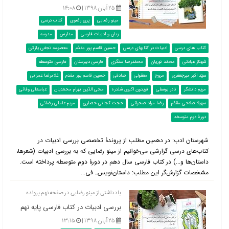
۲۵ آبان ۱۳۹۸ |
۱۴:۰۸
مینو رضایی
پری رضوی
کتاب درسی
زبان و ادبیات فارسی
مدارس
مدرسه
کتاب های درسی
ادبیات در کتابهای درسی
حسین قاسم پور مقدّم
معصومه نجفی پازکی
شهناز عبادتی
محمّد نوریان
محمّدرضا سنگری
فارسی دبیرستان
فارسی متوسطه
سیّد اکبر میرجعفری
مروج
معقولی
صادقی
حسین قاسم پور مقدم
غلامرضا عمرانی
مریم دانشگر
نادر یوسفی
فریدون اکبری شلدره
محی الدّین بهرام محمّدیان
عباسعلی وفائی
سهیلا صلاحی مقدّم
رضا مراد صحرائی
حجت کجانی حصاری
مریم عاملی رضائی
دورۀ دوم متوسطه
شهرستان ادب: در دهمین مطلب از پروندۀ تخصصی بررسی ادبیات در
کتاب‌‌های درسی گزارشی می‌خوانیم از مینو رضایی که به بررسی ادبیات (شعرها،
داستان‌ها و...) در کتاب فارسی سال دهم در دورۀ دوم متوسطه پرداخته است.
مشخصات گزارش‌گر این مطلب: داستان‌نویس‌ـ فی...
یادداشتی از مینو رضایی در صفحه نهم پرونده
بررسی ادبیات در کتاب فارسی پایه نهم
۲۵ آبان ۱۳۹۸ |
۱۳:۱۵