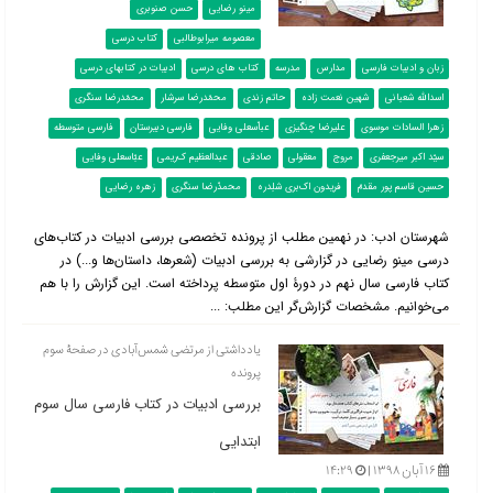
مینو رضایی
حسن صنوبری
معصومه میرابوطالبی
کتاب درسی
زبان و ادبیات فارسی
مدارس
مدرسه
کتاب های درسی
ادبیات در کتابهای درسی
اسدالله شعبانی
شهین نعمت زاده
حاتم زندی
محمّدرضا سرشار
محمّدرضا سنگری
زهرا السادات موسوی
علیرضا چنگیزی
عباّسعلی وفایی
فارسی دبیرستان
فارسی متوسطه
سیّد اکبر میرجعفری
مروج
معقولی
صادقی
عبدالعظیم ک‌ریمی
عبّاسعلی وفایی
حسین قاسم پور مقدمّ
فریدون اک‌بری شلِدره
محمدّرضا سنگری
زهره رضایی
شهرستان ادب: در نهمین مطلب از پرونده تخصصی بررسی ادبیات در کتاب‌‌های
درسی مینو رضایی در گزارشی به بررسی ادبیات (شعرها، داستان‌ها و...) در
کتاب فارسی سال نهم در دورۀ اول متوسطه پرداخته است. این گزارش را با هم
می‌خوانیم. مشخصات گزارش‌گر این مطلب: ...
یادداشتی از مرتضی شمس‌آبادی در صفحۀ سوم
پرونده
بررسی ادبیات در کتاب فارسی سال سوم
ابتدایی
۱۶ آبان ۱۳۹۸ |
۱۴:۲۹