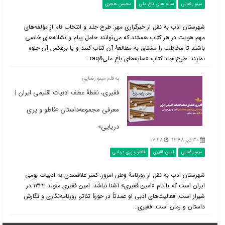
مینو رضایی
سایه های باغ ملی
محسن هجری
شهرستان ادب به نقل از خبرگزاری مهر: طرح جلد و انتخاب نام از مؤلفه‌های
مهم هویت در هر کتاب هستند که می‌توانند حامل پیام و نشانه‌های خاصی
باشند تا مخاطب را مشتاق به مطالعۀ آن کتاب کنند و یا برعکس آن جلوه
نمایند. طرح جلد کتاب «سایه‌های باغ ملی&raq...
به قلم مینو رضایی
فقیری، نقطۀ عطف ادبیات اقلیمی ایران |
معرفی مجموعه‌داستان «فاطو و پری
دریایی»
۳۰ تیر ۱۳۹۸ |
۱۷:۲۸
مینو رضایی
امین فقیری
فاطو و پری دریایی
شهرستان ادب به نقل از روزنامۀ وطن امروز: کمتر علاقمندی به ادبیات بومی
ایران است که با نام «امین فقیری» آشنا نباشد. امین فقیری متولد ۱۳۲۳ در
شیراز است. فعالیت‌های ادبی او عمدتاً در حوزۀ تئاتر، روزنامه‌نگاری و نگارش
داستان و رمان است. فقیری...