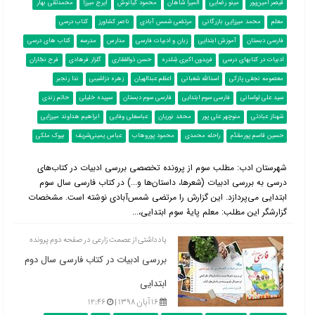
قیصر امین‌پور
مینو رضایی
المیرا شاهان
محمود کیانوش
ایرج میرزا
محمدتقی بهار
معلم
محمد میرزایی بازرگانی
مرتضی شمس آبادی
ناصر کشاورز
کتاب درسی
فارسی دبستان
آموزش ابتدایی
زبان و ادبیات فارسی
مدارس
مدرسه
کتاب های درسی
ادبیات در کتابهای درسی
فریدون اکبری شِلدره
حسن ذوالفقاری
گلزار فرهادی
فرح نجّاران
معصومه نجفی پازکی
اسدالله شعبانی
اعظم عبدالهیان
زهره دزاشیبی
ندا رنجبر
سید علی لواسانی
فارسی سوم ابتدایی
فارسی سوم دبستان
سپیده خلیلی
حاتم زندی
شهناز عبادتی
منوچهر علی پور
محمّد نوریان
عباسعلی وفایی
ابراهیم هداوند میرزایی
حسین قاسم پورمقدّم
راحله محمدی
محمود پوروهاب
عباس یمینی‌شریف
بیوک ملکی
شهرستان ادب: مطلب سوم از پرونده تخصصی بررسی ادبیات در کتاب‌‌های
درسی به بررسی ادبیات (شعرها، داستان‌ها و...) در کتاب فارسی سال سوم
ابتدایی می‌پردازد. این گزارش را مرتضی شمس‌آبادی نوشته است. مشخصات
گزارشگر این مطلب: معلم پایۀ سوم ابتدایی،...
یادداشتی از عصمت زارعی در صفحه دوم پرونده
بررسی ادبیات در کتاب فارسی سال دوم
ابتدایی
۱۶ آبان ۱۳۹۸ |
۱۲:۴۶