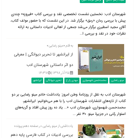
سیده زهرا ثابتی
نرگس فرجاد امین
شهرستان ادب: نخستین نشست تخصصی نقد و بررسی کتاب «فیروزه» چندی
پیش با بررسی رمان «رمق» برگزار شد. در این نشست که با حضور مولف کتاب،
آقای مجید اسطیری برگزار می‌شد جمعی از اهالی ادبیات داستانی به ارائه
نظرات خود در نقد و بررسی ا...
به قلم «مینو رضایی»
از ایرانشهر تا تحریر دیوانگی | معرفی
دو اثر داستانی شهرستان ادب
۲۵ آذر ۱۳۹۸ |
۱۴:۳۷
مینو رضایی
محمدحسن شهسواری
مهدی زارع
تحریر دیوانگی
ایرانشهر
شهرستان ادب به نقل از روزنامۀ وطن امروز‌: یادداشت خانم مینو رضایی بر دو
کتاب از تازه‌های انتشارات شهرستان ادب را با هم می‌خوانیم: ایرانشهر،
محمدحسن شهسواری، شهرستان ادب «... یاد ده روز پیش افتاد و گریه‌های
استوار رکنی در جزیرۀ مینو. ۳۰ نفر ...
یادداشتی از مینو رضایی در صفحه دهم پرونده
بررسی ادبیات در کتاب فارسی پایه دهم