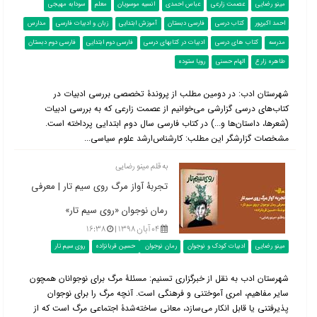
مینو رضایی
عصمت زارعی
عباس احمدی
انسیه موسویان
معلم
سودابه مهیجی
احمد اکبرپور
کتاب درسی
فارسی دبستان
آموزش ابتدایی
زبان و ادبیات فارسی
مدارس
مدرسه
کتاب های درسی
ادبیات در کتابهای درسی
فارسی دوم ابتدایی
فارسی دوم دبستان
طاهره زارع
الهام حسنی
رویا ستوده
شهرستان ادب: در دومین مطلب از پروندۀ تخصصی بررسی ادبیات در
کتاب‌‌های درسی گزارشی می‌خوانیم از عصمت زارعی که به بررسی ادبیات
(شعرها، داستان‌ها و...) در کتاب فارسی سال دوم ابتدایی پرداخته است.
مشخصات گزارشگر این مطلب: کارشناس‌ارشد علوم سیاسی...
به قلم مینو رضایی
تجربۀ آواز مرگ روی سیم تار | معرفی
رمان نوجوان «روی سیم تار»
۰۴ آبان ۱۳۹۸ |
۱۶:۳۸
مینو رضایی
ادبیات کودک و نوجوان
رمان نوجوان
حسین قربانزاده
روی سیم تار
شهرستان ادب به نقل از خبرگزاری تسنیم: مسئلۀ مرگ برای نوجوانان همچون
سایر مفاهیم، امری آموختنی و فرهنگی است. آنچه مرگ را برای نوجوان
پذیرفتنی یا قابل انکار می‌‌سازد، معانی ساخته‌شدۀ اجتماعی مرگ است که از