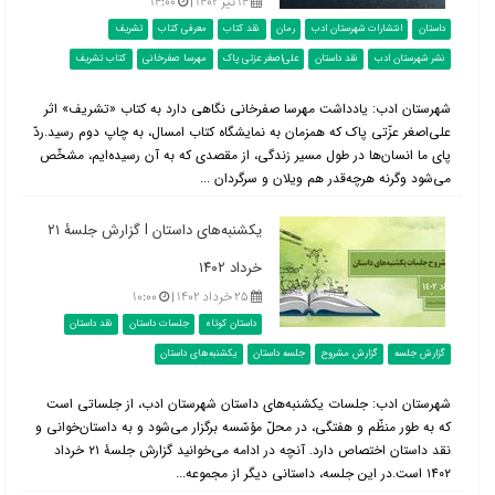
۱۴ تیر ۱۴۰۲ |
۱۴:۰۰
داستان
انتشارات شهرستان ادب
رمان
نقد کتاب
معرفی کتاب
تشریف
نشر شهرستان ادب
نقد داستان
علی‌اصغر عزتی پاک
مهرسا صفرخانی
کتاب تشریف
شهرستان ادب: یادداشت مهرسا صفرخانی نگاهی دارد به کتاب «تشریف» اثر
علی‌اصغر عزّتی پاک که همزمان به نمایشگاه کتاب امسال، به چاپ دوم رسید.ردّ
پای ما انسان‌ها در طول مسیر زندگی، از مقصدی که به آن رسیده‌ایم، مشخّص
می‌شود وگرنه هرچه‌قدر هم ویلان و سرگردان ...
یکشنبه‌های داستان l گزارش جلسۀ ۲۱
خرداد ۱۴۰۲
۲۵ خرداد ۱۴۰۲ |
۱۰:۰۰
داستان کوتاه
جلسات داستان
نقد داستان
گزارش جلسه
گزارش مشروح
جلسه داستان
یکشنبه‌های داستان
شهرستان ادب: جلسات یکشنبه‌های داستان شهرستان ادب، از جلساتی است
که به طور منظّم و هفتگی، در محلّ مؤسّسه برگزار می‌شود و به داستان‌خوانی و
نقد داستان اختصاص دارد. آنچه در ادامه می‌خوانید گزارش جلسۀ ۲۱ خرداد
۱۴۰۲ است.در این جلسه، داستانی دیگر از مجموعه...