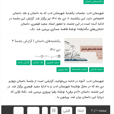
یکشنبه‌های داستان
شهرستان ادب: جلسات یکشنبۀ شهرستان ادب که به داستان و نقد داستان
اختصاص دارد، این یکشنبه، ۱۱ دی ماه ۱۴۰۱ نیز برگزار شد. گزارش این جلسه در
ادامه آمده است.در این جلسه، با حضور استاد مجید قیصری، داستان
«حاجی‌های مکّه‌نرفته» نوشتۀ فاطمه عسکری بررسی شد. نک...
یکشنبه‌های داستان l گزارش جلسۀ ۴
دی ۱۴۰۱
۰۹ دی ۱۴۰۱ |
۱۰:۰۰
مجید قیصری
نقد داستان
گزارش جلسه
جلسه داستان
جلسه یکشنبه‌ها
زهرا پیروزی
شهرستان ادب: آنچه در ادامه می‌خوانید، گزارشی است از جلسۀ داستان چهارم
دی ماه که در محلّ مؤسّسۀ شهرستان ادب و با ادارۀ مجید قیصری برگزار شد. در
این جلسه، داستان «آدم برفی» نوشتۀ زهرا پیروزی بررسی شد. نکتۀ اوّلی که
دربارۀ این داستان بیان شد، پیرامون با...
ابتدا
قبلی
[1]
2
بعدی
انتها
صفحه 1 از 2