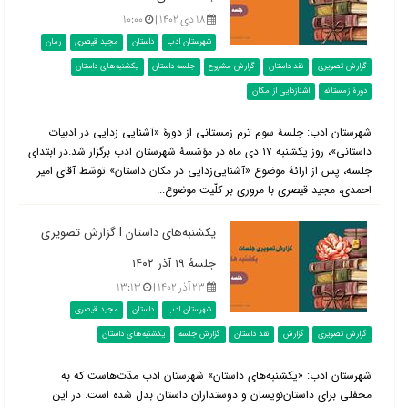
۱۸ دی ۱۴۰۲ |
۱۰:۰۰
شهرستان ادب
داستان
مجید قیصری
رمان
گزارش تصویری
نقد داستان
گزارش مشروح
جلسه داستان
یکشنبه‌های داستان
دورۀ زمستانه
آشنازدایی از مکان
شهرستان ادب: جلسۀ سوم ترم زمستانی از دورۀ «آشنایی زدایی در ادبیات
داستانی»، روز یکشنبه ۱۷ دی ماه در مؤسّسۀ شهرستان ادب برگزار شد.در ابتدای
جلسه، پس از ارائۀ موضوع «آشنایی‌زدایی در مکان داستان» توسّط آقای امیر
احمدی، مجید قیصری با مروری بر کلّیت موضوع...
یکشنبه‌های داستان l گزارش تصویری
جلسۀ ۱۹ آذر ۱۴۰۲
۲۳ آذر ۱۴۰۲ |
۱۳:۱۳
شهرستان ادب
داستان
مجید قیصری
گزارش تصویری
گزارش
نقد داستان
گزارش جلسه
یکشنبه‌های داستان
شهرستان ادب: «یکشنبه‌های داستان» شهرستان ادب مدّت‌هاست که به
محفلی برای داستان‌نویسان و دوستداران داستان بدل شده است. در این