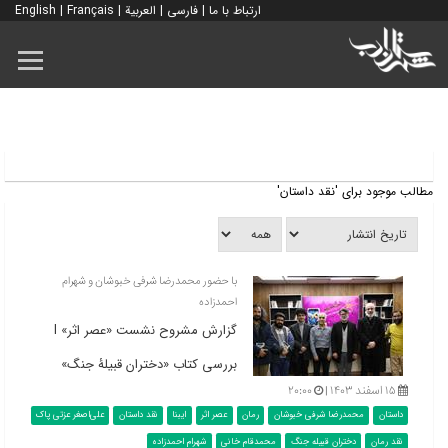
ارتباط با ما
|
فارسی
|
العربية
|
Français
|
English
مطالب موجود برای 'نقد داستان'
با حضور محمدرضا شرفی خبوشان و شهرام
احمدزاده
گزارش مشروح نشست «عصر اثر» l
بررسی کتاب «دختران قبیلۀ جنگ»
۱۵ اسفند ۱۴۰۳ |
۲۰:۰۰
داستان
محمدرضا شرفی خبوشان
رمان
عصر اثر
ایبنا
نقد داستان
علی‌اصغر عزتی پاک
نقد رمان
دختران قبیله جنگ
محمدقام خانی
شهرام احمدزاده