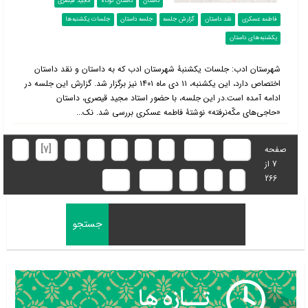
داستان
داستان کوتاه
مجید قیصری
فاطمه عسکری
نقد داستان
گزارش جلسه
جلسه داستان
جلسات یکشنبه‌ها
یکشنبه‌های داستان
شهرستان ادب: جلسات یکشنبۀ شهرستان ادب که به داستان و نقد داستان
اختصاص دارد، این یکشنبه، ۱۱ دی ماه ۱۴۰۱ نیز برگزار شد. گزارش این جلسه در
ادامه آمده است.در این جلسه، با حضور استاد مجید قیصری، داستان
«حاجی‌های مکّه‌نرفته» نوشتۀ فاطمه عسکری بررسی شد. نک...
ابتدا
قبلی
2
3
4
5
6
[7]
8
صفحه
7 از
266
9
10
11
بعدی
انتها