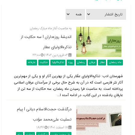
به مناسبت آغاز ماه مبارک رمضان
اندیشۀ روزه‌داران l سه حکایت از
تذکره‌الاولیای عطار
۰۲ فروردین ۱۴۰۲ |
۲۲:۰۰
ماه رمضان
عطار
عرفان
رمضان
روزه
تذکره‌الاولیا
حکایت
عارفانه
شهرستان ادب: تذکره‌الاولیای عطّار یکی از بهترین آثار او و یکی از مهم‌ترین
آثار نثر فارسی است که در آن به شرح حال برخی از سرآمدان عرفان اسلامی
پرداخته است. به مناسبت فرا رسیدن ماه رمضان، سه حکایت از سه تن از
عارفانِ یادشده در این کتاب، در ادامه آمده ا...
درگذشت حجت‌الاسلام دیانی l پیام
تسلیت علی‌محمد مؤدب
۱۸ اسفند ۱۴۰۱ |
۱۸:۴۶
علی‌محمد مؤدب
درگذشت
تسلیت
پیام