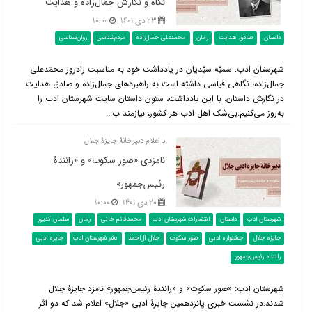
نگاه و نگارش جمال‌زاده و هدایت
۲۳ دی ۱۴۰۱ |
۱۰:۰۰
داستان
صادق هدایت
رمان
محمدعلی جمال‌زاده
مردم‌شناسی
روان‌شناسی
‌شهرستان ادب: سمیّه سیّدیان در یادداشت خود به مناسبت زادروز محمّدعلی
جمال‌زاده، نگاهی قیاسی داشته است به راهبردهای جمال‌زاده و صادق هدایت
در نگارش داستان. با این یادداشت، ستون داستان سایت شهرستان ادب را
به‌روز می‌کنیم.بی‌شک اهل ادب هر کشور، نیازمند ب...
با اعلام دبیرخانۀ جایزۀ جلال
نامزدی «صور سکوت» و «رانندۀ
رئیس‌جمهور»
۲۰ دی ۱۴۰۱ |
۱۰:۰۰
شهرستان ادب
داستان
انتشارات شهرستان ادب
محمدقائم خانی
رمان
سلمان کدیور
جایزه جلال
جشنواره ادبی
صور سکوت
جلال آل‌احمد
نشر شهرستان ادب
جایزه ادبی
راننده رئیس‌جمهور
شهرستان ادب: «صور سکوت» و «رانندۀ رئیس‌جمهور» نامزد جایزۀ جلال
شدند.در نشست خبری پانزدهمین جایزۀ ادبی «جلال» اعلام شد که دو اثر