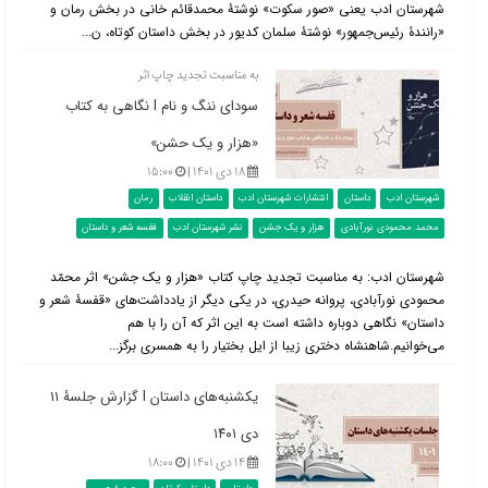
شهرستان ادب یعنی «صور سکوت» نوشتۀ محمدقائم خانی در بخش رمان و
«رانندۀ رئیس‌جمهور» نوشتۀ سلمان کدیور در بخش داستان کوتاه، ن...
به مناسبت تجدید چاپ اثر
سودای ننگ و نام l نگاهی به کتاب
«هزار و یک حشن»
۱۸ دی ۱۴۰۱ |
۱۵:۰۰
شهرستان ادب
داستان
انتشارات شهرستان ادب
داستان انقلاب
رمان
محمد محمودی نورآبادی
هزار و یک جشن
نشر شهرستان ادب
قفسه شعر و داستان
شهرستان ادب: به مناسبت تجدید چاپ کتاب «هزار و یک جشن» اثر محمّد
محمودی نورآبادی، پروانه حیدری، در یکی دیگر از یادداشت‌های «قفسۀ شعر و
داستان» نگاهی دوباره داشته است به این اثر که آن را با هم
می‌خوانیم.شاهنشاه دختری زیبا از ایل بختیار را به همسری برگز...
یکشنبه‌های داستان l گزارش جلسۀ ۱۱
دی ۱۴۰۱
۱۴ دی ۱۴۰۱ |
۱۸:۰۰