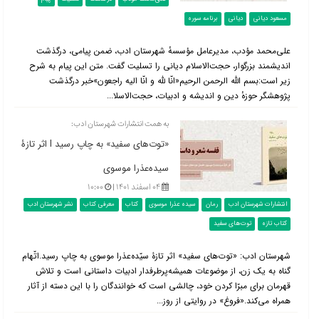
مسعود دیانی
دیانی
برنامه سوره
علی‌محمد مؤدب، مدیرعامل مؤسسهٔ شهرستان ادب، ضمن پیامی، درگذشت
اندیشمند بزرگوار، حجت‌الاسلام دیانی را تسلیت گفت. متن این پیام به شرح
زیر است:بسم ‌الله الرحمن الرحیم«انّا لله و انّا الیه راجعون»خبر درگذشت
پژوهشگر حوزهٔ دین و اندیشه و ادبیات، حجت‌الاسلا...
به همت انتشارات شهرستان ادب:
«توت‌های سفید» به چاپ رسید l اثر تازۀ
سیده‌عذرا موسوی
۰۴ اسفند ۱۴۰۱ |
۱۰:۰۰
انتشارات شهرستان ادب
رمان
سیده عذرا موسوی
کتاب
معرفی کتاب
نشر شهرستان ادب
کتاب تازه
توت‌های سفید
شهرستان ادب: «توت‌های سفید» اثر تازۀ سیّده‌عذرا موسوی به چاپ رسید.اتّهام
گناه به یک زن، از موضوعات همیشه‌پرطرفدار ادبیات داستانی است و تلاش
قهرمان برای مبرّا کردن خود، چالشی است که خوانندگان را با این دسته از آثار
همراه می‌کند.«فروغ» در روایتی از روز...