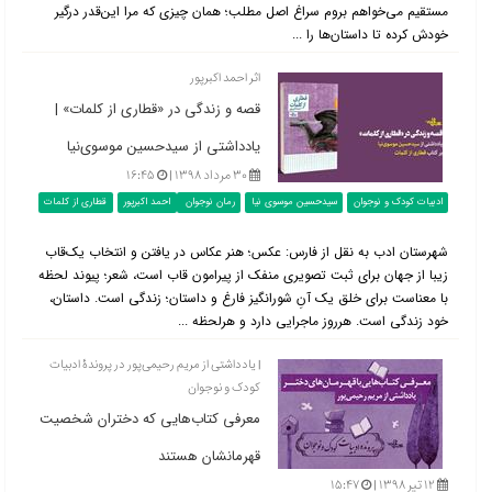
مستقیم می‌خواهم بروم سراغ اصل مطلب؛ همان چیزی که مرا این‌قدر درگیر
خودش کرده تا داستان‌ها را ...
اثر احمد اکبرپور
قصه و زندگی در «قطاری از کلمات» |
یادداشتی از سیدحسین موسوی‌نیا
۳۰ مرداد ۱۳۹۸ |
۱۶:۴۵
ادبیات کودک و نوجوان
سیدحسین موسوی نیا
رمان نوجوان
احمد اکبرپور
قطاری از کلمات
شهرستان ادب به نقل از فارس: عکس؛ هنر عکاس در یافتن و انتخاب یک‌قاب
زیبا از جهان برای ثبت تصویری منفک از پیرامون قاب است، شعر؛ پیوند لحظه
با معناست برای خلق یک آنِ شورانگیز فارغ و داستان؛ زندگی است. داستان،
خود زندگی است. هرروز ماجرایی دارد و هرلحظه ...
| یادداشتی از مریم رحیمی‌پور در پروندۀ ادبیات
کودک و نوجوان
معرفی کتاب‌هایی که دختران شخصیت
قهرمانشان هستند
۱۲ تیر ۱۳۹۸ |
۱۵:۴۷