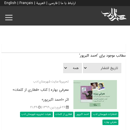
ارتباط با ما
|
فارسی
|
العربية
|
Français
|
English
مطالب موجود برای 'احمد اکبرپور'
تحریریۀ سایت شهرستان ادب
معرفی بهاره | کتاب «قطاری از کلمات»
اثر «احمد اکبرپور»
۲۶ فروردین ۱۳۹۹ |
۲۱:۴۹
انتشارات شهرستان ادب
احمد اکبرپور
قطاری از کلمات
هیئت تحریریه شهرستان ادب
معرفی بهاره