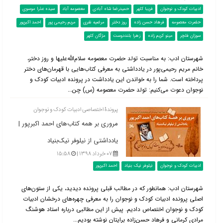
ادبیات کودک و نوجوان
فریبا کلهر
حمیدرضا شاه آبادی
معصومه آباد
سیده عذرا موسوی
حضرت معصومه
فرهاد حسن زاده
روز دختر
مرضیه نفری
مریم رحیمی پور
احمد اکبرپور
سوزان فلچر
مینو کریم زاده
زهرا بلنددوست
مژگان کلهر
شهرستان ادب: به مناسبت تولد حضرت معصومه سلام‌الله‌علیها و روز دختر،
خانم مریم رحیمی‌پور در یادداشتی به معرفی کتاب‌هایی با قهرمان‌های دختر
پرداخته است. شما را به خواندن این یادداشت در پرونده ادبیات کودک و
نوجوان دعوت می‌کنیم: تولد حضرت معصومه (س) چن...
پروندۀ اختصاصی ادبیات کودک و نوجوان
مروری بر همه کتاب‌های احمد اکبرپور |
یادداشتی از نیلوفر نیک‌بنیاد
۰۷ خرداد ۱۳۹۸ |
۱۵:۵۸
ادبیات کودک و نوجوان
نیلوفر نیک بنیاد
احمد اکبرپور
شهرستان ادب: همانطور که در مطالب قبلی پرونده دیدید، یکی از ستون‌های
اصلی پرونده ادبیات کودک و نوجوان را به معرفی چهره‌های درخشان ادبیات
کودک و نوجوان اختصاص دادیم. پیش از این مطالبی درباره استاد هوشنگ
مرادی کرمانی و فرهاد حسن‌زاده برایتان نوشته بودیم...