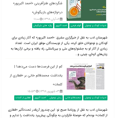
شگردهای طنزآفرینی «احمد اکبرپور»
در«واژه‌های بازیگوش»
۰۶ آبان ۱۳۹۸ |
۱۱:۰۰
ادبیات کودک و نوجوان
الهام فرجی
احمد اکبرپور
واژه های بازیگوش
شهرستان ادب به نقل از خبرگزاری مشرق: «احمد اکبرپور» که آثار زیادی برای
کودکان و نوجوانان خلق کرده، یکی از نویسندگان موفق ایران است. تعداد
زیادی از آثار او به جشنواره‌های ملی و بین‌المللی راه یافته و برخی ازآن‌ها به
زبان‌های کره‌ای، چینی و...
کم از این فرصت‌ها دست می‌دهد! |
یادداشت محمدقائم خانی بر «قطاری از
کلمات»
۰۳ شهریور ۱۳۹۸ |
۱۵:۵۳
ادبیات کودک و نوجوان
محمدقائم خانی
رمان نوجوان
احمد اکبرپور
قطاری از کلمات
شهرستان ادب به نقل از روزنامۀ صبح نو: این چندروز آن‌قدر تحت‌تأثیر «قطاری
از کلمات» بوده‌ام که حوصلۀ فکرکردن به چگونگی پیش‌برد یادداشت را ندارم و