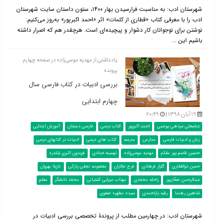
شهرستان ادب: به مناسبت فرارسیدن بهار ۱۴۰۰، ستون داستان سایت شهرستان
ادب را با معرفی کتاب «قطاری از کلمات» اثر «احمد اکبرپور» به‌روز می‌کنیم:
نوشتن برای نوجوانان کار دشوار و پیچیده‌ای است. هرچقدر هم که اصرار داشته
باشیم این ...
یادداشتی از مهدیه موسی‌زاده در صفحه چهارم
پرونده
بررسی ادبیات در کتاب فارسی سال
چهارم ابتدایی
۱۹ آبان ۱۳۹۸ |
۲۰:۴۹
عباسعلی سپاهی یونسی
احمد اکبرپور
کتاب درسی
فارسی دبستان
آموزش ابتدایی
زبان و ادبیات فارسی
مدارس
مدرسه
کتاب های درسی
ادبیات در کتابهای درسی
حسین قاسم پور مقدّم
مهدیه موسی‌زاده
تهمینه حدادی
فریدون اکبری شِلدره
حسن ذوالفقاری
گلزار فرهادی
فرح نجّاران
معصومه نجفی پازکی
نازیلا بهروان
عبدالرحمن صفّارپور
راحله محمّدی
مهتاب میرایی آشتیانی
محمّد دانشگر
معلم
شاهین رهنما
رقیه یاراحمدی
سیده مطهره صفوی
شهرستان ادب: در چهارمین مطلب از پروندۀ تخصصی بررسی ادبیات در