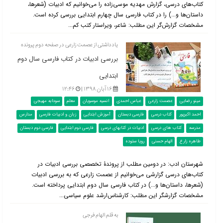
کتاب‌‌های درسی، گزارش مهدیه موسی‌زاده را می‌خوانیم که ادبیات (شعرها،
داستان‌ها و...) را در کتاب فارسی سال چهارم ابتدایی بررسی کرده است.
مشخصات گزارش‌گر این مطلب: شاعر، ویراستار کتب کم...
یادداشتی از عصمت زارعی در صفحه دوم پرونده
بررسی ادبیات در کتاب فارسی سال دوم
ابتدایی
۱۶ آبان ۱۳۹۸ |
۱۲:۴۶
مینو رضایی
عصمت زارعی
عباس احمدی
انسیه موسویان
معلم
سودابه مهیجی
احمد اکبرپور
کتاب درسی
فارسی دبستان
آموزش ابتدایی
زبان و ادبیات فارسی
مدارس
مدرسه
کتاب های درسی
ادبیات در کتابهای درسی
فارسی دوم ابتدایی
فارسی دوم دبستان
طاهره زارع
الهام حسنی
رویا ستوده
شهرستان ادب: در دومین مطلب از پروندۀ تخصصی بررسی ادبیات در
کتاب‌‌های درسی گزارشی می‌خوانیم از عصمت زارعی که به بررسی ادبیات
(شعرها، داستان‌ها و...) در کتاب فارسی سال دوم ابتدایی پرداخته است.
مشخصات گزارشگر این مطلب: کارشناس‌ارشد علوم سیاسی...
به قلم الهام فرجی