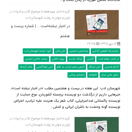
گزیده اخبار مهم هفته با موضوع کتاب و ادبیات در
ایران و جهان به روایت شهرستان ادب
در اخبار نبشته‌است... | شماره بیست و
هشتم
۰۴ مهر ۱۳۹۸ |
۲۲:۲۵
محمدرضا شفیعی کدکنی
سیدحسن حسینی
دارن شان
گروه ترجمه شهرستان ادب
در اخبار نبشته است
گاردین
دونالد ترامپ
پرویز خائفی
محمد حاجی حسینی
کامله شمسی
جان لیسگو
دامپتی عصر ترامپ به نظم
دارن اوشاگنِسی
شاعر آینه‌ها
مشق معنی بیدل
اکتوالیته
پابلیشرز ویکلی
شهرستان ادب: این هفته در بیست و هشتمین مطلب «در اخبار نبشته است»،
خبرهایی داریم از درگذشت دو نویسنده برجسته کشورمان، موج حمایت از
نویسنده پاکستانی ضداسراییلی، کتاب شعر یک هنرمند علیه ترامپ، اعتراض
نویسنده گونه وحشت به ناشران ایرانی و انتش...
گزیده اخبار مهم هفته با موضوع کتاب و ادبیات در
ایران و جهان به روایت شهرستان ادب