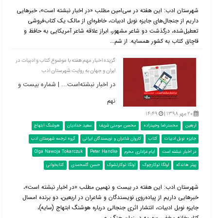
شهرستان ادب: این هفته در سی‌امین مطلب «در اخبار نبشته است»، خبرهایی
داریم از جنجال‌های جایزه نوبل ادبیات، خاطره‌ای از مالک یک کتاب‌فروشی
تعطیل‌شده، درگذشت دو شاعر مشهور، ابراز علاقه شاعر آمریکایی به حافظ و
قاچاق کتاب به کشور همسایه. از شم...
گزیده اخبار مهم هفته با موضوع کتاب و ادبیات در
ایران و جهان به روایت شهرستان ادب
در اخبار نبشته‌است... | شماره بیست و
نهم
۲۰ مهر ۱۳۹۸ |
۱۴:۴۹
اربعین
محمدرضا وحیدزاده
محسن مومنی شریف
سعید حدادیان
هوشنگ ابتهاج
جایزه نوبل ادبیات
کتاب
کاروان شاعران و نویسندگان ایرانی
گروه ترجمه شهرستان ادب
در اخبار نبشته است
ایام عزاداری محرم
Peter Handke
Olga Nawoja Tokarczuk
پیتر هاندکه
اولگا توکارچوک
اولگا توکارتشوک
حسن گلمحمدی
کتابخوانی
شهرستان ادب: این هفته در بیست و نهمین مطلب «در اخبار نبشته است»،
خبرهایی داریم از پیاده‌روی نویسندگان و شاعران در اربعین، دو برنده امسال
جایزه نوبل ادبیات، انتشار اثری جنجالی درباره هوشنگ ابتهاج (سایه)،
کتاب‌خانه مخفی سوریه در زمان جنگ، و...