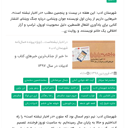
شهرستان ادب: این هفته در بیست و پنجمین مطلب «در اخبار نبشته است»،
خبرهایی داریم از رمان اول نویسنده جوان ویتنامی درباره جنگ ویتنام، انتشار
کتابی برای یادآوری اشغال فلسطین، دلیل محبوبیت اورول، ترامپ و آزار
اخلاقی یک خانم نویسنده، و روایت ی...
در اخبار نبشته‌است... | ویژه پرونده «سال‌نامه
شهرستان ادب»
۱۰ خبر از جذاب‌ترین خبرهای کتاب و
ادبیات در سال ۱۳۹۷
۰۴ فروردین ۱۳۹۸ |
۰۱:۱۰
محمدرضا سرشار
آیت الله جوادی آملی
جمال میرصادقی
محمدحسین محمدی
سالنامه شهرستان ادب
ترامپ
در اخبار نبشته است
ناصر ایرانی
رینور وین
دن براون
جان اشتاین بک
فوئب اسمیت
جروم دیوید سالینجر
رضا رهگذر
اری دی لوکا
سالینجر
جایزه شیخ زاید
قصه ظهر جمعه
رمز داوینچی
خوشه های خشم
ادبیات زنان
شهرستان ادب: نیم دوم امسال بود که ستون «در اخبار نبشته است» را راه
انداختیم و حالا به پایان سال رسیده‌ایم. به مناسبت نوروز فرخنده، تصمیم