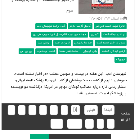
سوم
۱۸ اسفند ۱۳۹۷ |
۱۳:۰۱
جایزه شهید حبیب غنی پور
گابریل گارسیا مارکز
گروه ترجمه شهرستان ادب
در اخبار نبشته است
گاردین
هجدهمین دوره کتاب سال شهید حبیب غنی پور
ستون در اخبار نبشته است
صد سال تنهایی
قانون در طب
ابوعلی سینا
آرشیو کودکان گمشده
والریا لوییزلی
محمدجعفر مصفا
احمد ابومحبوب
پی بی اس
نیویورک
شهرستان ادب: این هفته در بیست و سومین مطلب «در اخبار نبشته است»،
خبرهایی داریم از کشف دست‌نوشته‌ای از کتاب ابن‌سینا پزشک نابغه ایرانی،
انتشار رمانی تازه درباره مصائب کودکان مهاجر در آمریکا، درگذشت دو نویسنده
و پژوهشگر ادبیات، نخستین اقتبا...
ابتدا
قبلی
[1]
2
3
4
5
6
7
صفحه
1 از 15
8
9
10
بعدی
انتها