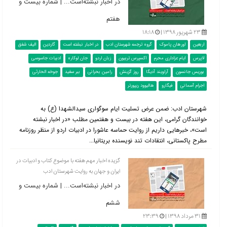
در اخبار نبشته‌است... | شماره بیست و
هفتم
۲۳ شهریور ۱۳۹۸ |
۱۸:۱۸
اربعین
اورهان پاموک
گروه ترجمه شهرستان ادب
در اخبار نبشته است
گاردین
الیف شفق
لاپرس
ایام عزاداری محرم
اکسپرس تربیون
زبان اردو
جان لوکاره
ادبیات جاسوسی
بوریس جانسون
آراویند آدیگا
روز گزینش
رامین بحرانی
ببر سفید
جوخه الحارثی
اجرام آسمانی
فیگارو
هالیوود ریپورتر
شهرستان ادب: ضمن عرض تسلیت ایام سوگواری سیدالشهدا (ع) به
خوانندگان گرامی، این هفته در بیست و هفتمین مطلب «در اخبار نبشته
است»، خبرهایی داریم از روایت حماسه عاشورا در ادبیات اردو از منظر روزنامه
مطرح پاکستانی، انتقادات تند نویسنده بریتانیا...
گزیده اخبار مهم هفته با موضوع کتاب و ادبیات در
ایران و جهان به روایت شهرستان ادب
در اخبار نبشته‌است... | شماره بیست و
ششم
۳۱ مرداد ۱۳۹۸ |
۲۳:۳۹