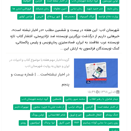
تونی موریسون
گروه ترجمه شهرستان ادب
در اخبار نبشته است
گاردین
اکتوالیته
رمان دلبند
عمر حمید شهید
رمان تبانی
امین معلوف
رمان سمرقند
فروپاشی تمدن ها
وزارت دفاع فرانسه
ایزاک آسیموف
محمدرضا
شهر بی‌دفاع
لاپرس
فرانس کولتور
شهرستان ادب: این هفته در بیست و ششمین مطلب «در اخبار نبشته است»،
خبرهایی داریم از درگذشت بزرگترین نویسنده ضد نژادپرستی، انتشار کتاب تازه
نویسنده عرب علاقمند به ایران، فسادستیزی رمان‌نویس و پلیس پاکستانی،
کمک نویسندگان فرانسوی به ارتش این ...
گزیده اخبار مهم هفته با موضوع کتاب و ادبیات در
ایران و جهان به روایت شهرستان ادب
در اخبار نبشته‌است... | شماره بیست و
پنجم
۰۸ تیر ۱۳۹۸ |
۱۵:۴۹
دیدار شاعران با رهبر انقلاب
محمد سرور رجایی
فلسطین
گروه ترجمه شهرستان ادب
در اخبار نبشته است
گاردین
دونالد ترامپ
از دشت لیلی تا جزیره مجنون
نیویورک تایمز
جنگ ویتنام
اشغال فلسطین
جورج اورول
شاعر افغانستانی
اوشن وونگ
روی زمین ما مدتی کوتاه زیباییم
1984
جین کارول
لیزا بِرنباک
لیبراسیون
رویترز
مشیبل