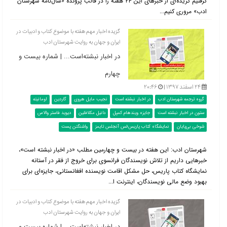
گرفتیم گزیده‌ای از خبرهای این ۲۴ هفته را در قالب پرونده «سال‌نامه شهرستان
ادب» مروری کنیم...
گزیده اخبار مهم هفته با موضوع کتاب و ادبیات در
ایران و جهان به روایت شهرستان ادب
در اخبار نبشته‌است... | شماره بیست و
چهارم
۲۴ اسفند ۱۳۹۷ |
۲۰:۴۶
گروه ترجمه شهرستان ادب
در اخبار نبشته است
نجیب مایل هروی
گاردین
اومانیته
ستون در اخبار نبشته است
جایزه ویندهام کمپل
دانیل مکلافلین
دیوید فاستر والاس
شوخی بی‌پایان
نمایشگاه کتاب پاریس؛لس آنجلس تایمز
واشنگتن پست
شهرستان ادب: این هفته در بیست و چهارمین مطلب «در اخبار نبشته است»،
خبرهایی داریم از تلاش نویسندگان فرانسوی برای خروج از فقر در آستانه
نمایشگاه کتاب پاریس، حل مشکل اقامت نویسنده افغانستانی، جایزه‌ای برای
بهبود وضع مالی نویسندگان، اینترنت ا...
گزیده اخبار مهم هفته با موضوع کتاب و ادبیات در
ایران و جهان به روایت شهرستان ادب
در اخبار نبشته‌است... | شماره بیست و