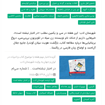
حسین لعل بذری
افتاده بودیم در گردنه ی حیران
بی بی سی
برناردین اواریستو
مارگارت آتوود
دور زدن در خیابان یکطرفه
محمدرضا مرزوقی
نظریه و نقد ادبی
بومی سازی رئالیزم جادویی
محسن حنیف
درباره مانایی و مینایی
قطارباز
محسن کاظمی
علی کمیل قزلباش
شهرستان ادب: این هفته در سی و یکمین مطلب «در اخبار نبشته است»،
خبرهایی داریم از حذف نام نویسنده زن سیاه در تلویزیون بی‌بی‌سی، دروغ
بریتانیایی‌ها درباره مطالعه کتاب، بازگشت هویت میلان کوندرا، جایزه جلال
آل‌احمد و اوضاع زبان فارسی در پاکستا...
گزیده اخبار مهم هفته با موضوع کتاب و ادبیات در
ایران و جهان به روایت شهرستان ادب
در اخبار نبشته‌است... | شماره سی‌ام
۱۷ آبان ۱۳۹۸ |
۱۸:۵۰
گروه ترجمه شهرستان ادب
در اخبار نبشته است
گاردین
نیویورک تایمز
پیتر هاندکه
مظاهر مصفا
نوبل ادبیات
ترس دروازه‌بان از ضربه پنالتی
ویم وندرس
نصرالله کسرائیان
کتاب ویستا
دیوان حافظ
آندره آسیمان
الجزیره