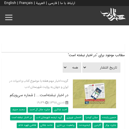
ارتباط با ما
|
فارسی
|
العربية
|
Français
|
English
مطالب موجود برای 'در اخبار نبشته است'
گزیده اخبار مهم هفته با موضوع کتاب و ادبیات در
ایران و جهان به روایت شهرستان ادب
در اخبار نبشته‌است... | شماره سی‌‌ویکم
۰۱ دی ۱۳۹۸ |
۱۹:۳۹
احمد شاکری
جایزه جلال آل احمد
محمد حنیف
حسین پاینده
میلان کوندرا
احسان نوروزی
گروه ترجمه شهرستان ادب
در اخبار نبشته است
جایزه بوکر
گاردین
ایندیپندنت
وضعیت بی عاری
حامد جلالی
نقاشی قهوه خانه