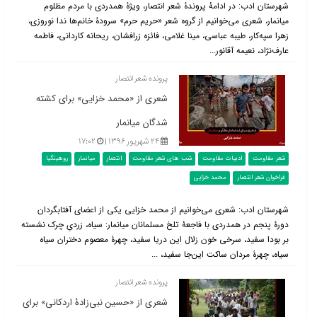
شهرستان ادب: در ادامۀ پروندۀ شعر انتصار، ویژۀ همدردی با مردم مظلوم
میانمار، شعری می‌خوانیم از گروه شعر «حریم حرم» سرودۀ خانم‌ها ندا نوروزی،
زهرا سپه‌کار، طیبه عباسی، مینا غلامی، فائزه زرافشان، ریحانه کاردانی، فاطمه
عارف‌نژاد، نعیمه آقانور...
پرونده شعر انتصار
شعری از «محمد خزایی» برای کشته
شدگان میانمار
۲۴ شهریور ۱۳۹۶ |
۱۷:۰۲
شعر مقاومت
ادبیات مقاومت
شب های شعر مقاومت
انتصار
میانمار
روهینگیا
فراخوان شعر انتصار
محمد خزایی
شهرستان ادب: شعری می‌خوانیم از محمد خزایی یکی از اعضای آفتابگردان‌
دورۀ پنجم در همدردی با فاجعۀ تلخ مسلمانان میانمار: سیاه، زردیِ چرک نشسته
بر بودا سفید، سرخی خون زلال این دریا سفید، چهرۀ معصوم دختران سیاه
سیاه، چهرۀ مردان ساکت این‌جا سفید، ...
پرونده شعر انتصار
شعری از «حسین نبی‌زادۀ اردکانی» برای