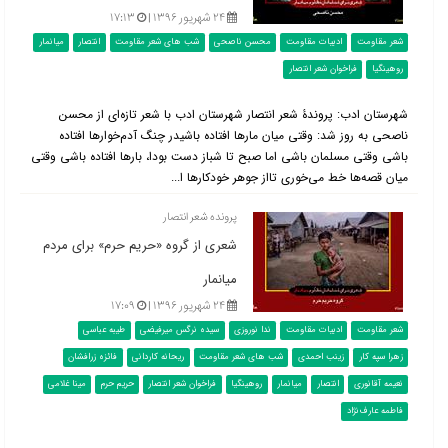
۲۴ شهریور ۱۳۹۶ |
۱۷:۱۳
شعر مقاومت
ادبیات مقاومت
محسن ناصحی
شب های شعر مقاومت
انتصار
میانمار
روهینگیا
فراخوان شعر انتصار
شهرستان ادب: پروندۀ شعر انتصار شهرستان ادب با شعر تازه‌ای از محسن
ناصحی به روز شد: وقتی میان مارها افتاده باشیدر چنگ آدم‌خوارها افتاده
باشی وقتی مسلمان باشی اما صبح تا شباز دست بودا، بارها افتاده باشی وقتی
میان قصه‌ها خط می‌خوری تااز جوهر خودکارها ا...
پرونده شعر انتصار
شعری از گروه «حریم حرم» برای مردم
میانمار
۲۴ شهریور ۱۳۹۶ |
۱۷:۰۹
شعر مقاومت
ادبیات مقاومت
ندا نوروزی
سیده نرگس میرفیضی
طیبه عباسی
زهرا سپه کار
زینب احمدی
شب های شعر مقاومت
ریحانه کاردانی
فائزه زرافشان
نعیمه آقانوری
انتصار
میانمار
روهینگیا
فراخوان شعر انتصار
حریم حرم
مینا غلامی
فاطمه عارف‌نژاد