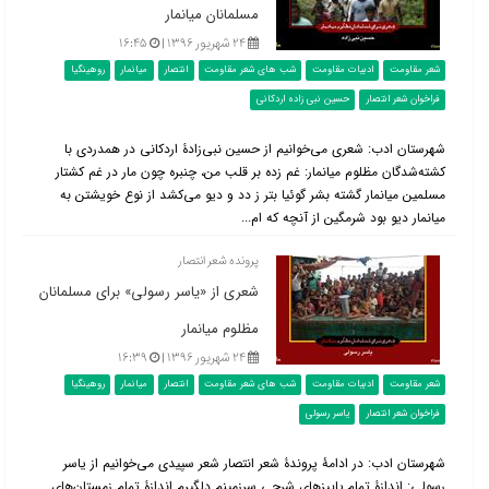
مسلمانان میانمار
۲۴ شهریور ۱۳۹۶ |
۱۶:۴۵
شعر مقاومت
ادبیات مقاومت
شب های شعر مقاومت
انتصار
میانمار
روهینگیا
فراخوان شعر انتصار
حسین نبی زاده اردکانی
شهرستان ادب: شعری می‌خوانیم از حسین نبی‌زادۀ اردکانی در همدردی با
کشته‌شدگان مظلوم میانمار: غم زده بر قلب من، چنبره چون مار در غم کشتار
مسلمین میانمار گشته بشر گوئیا بتر ز دد و دیو می‌کشد از نوع خویشتن به
میانمار دیو بود شرمگین از آنچه که ام...
پرونده شعر انتصار
شعری از «یاسر رسولی» برای مسلمانان
مظلوم میانمار
۲۴ شهریور ۱۳۹۶ |
۱۶:۳۹
شعر مقاومت
ادبیات مقاومت
شب های شعر مقاومت
انتصار
میانمار
روهینگیا
فراخوان شعر انتصار
یاسر رسولی
شهرستان ادب: در ادامۀ پروندۀ شعر انتصار شعر سپیدی می‌خوانیم از یاسر
رسولی: اندازۀ تمام.پاییزهای شرجی سرزمینم دلگیرم اندازۀ تمام زمستان‌های