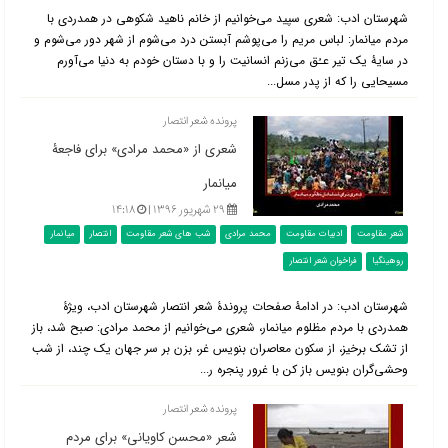
شهرستان ادب: شعری سپید می‌خوانیم از خانم ناهید شکوهی در همدردی با
مردم میانمار: لباس مریم را می‌پوشم آبستن درد می‌شوم از شهر دور می‌شوم و
در سایۀ یک تیر عـُق می‌زنم انسانیت را و با دستان خودم به دنیا می‌آورم
مسیحایی را که از پدر مسل...
پرونده شعر انتصار
شعری از «محمد مرادی» برای فاجعۀ
میانمار
۲۹ شهریور ۱۳۹۶ |
۱۴:۱۸
شعر مقاومت
ادبیات مقاومت
محمد مرادی
شب های شعر مقاومت
انتصار
میانمار
روهینگیا
فراخوان شعر انتصار
شهرستان ادب: در ادامۀ صفحات پروندۀ شعر انتصار شهرستان ادب، ویژۀ
همدردی با مردم مظلوم میانمار، شعری می‌خوانیم از محمد مرادی: صبح شد، باز
از تشک برخیز، از سکون معاصران بنویس غر، بزن بر سر جهان یک چند، از شب
وحشی‌گران بنویس باز کن با غرور پنجره ر...
پرونده شعر انتصار
شعر «محسن کاویانی» برای مردم