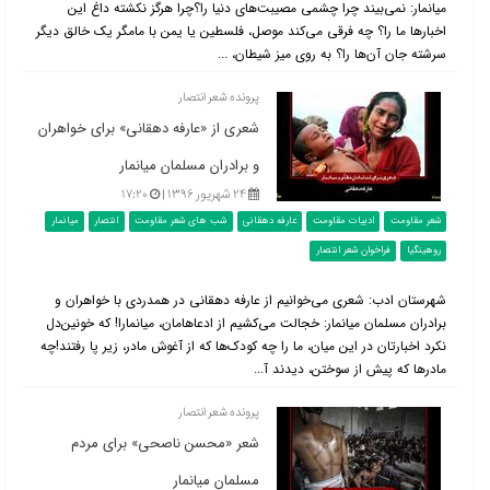
میانمار: نمی‌بیند چرا چشمی مصیبت‌های دنیا را؟چرا هرگز نکشته داغ این
اخبارها ما را؟ چه فرقی می‌کند موصل، فلسطین یا یمن با مامگر یک خالق دیگر
سرشته جان آن‌ها را؟ به روی میز شیطان، ...
پرونده شعر انتصار
شعری از «عارفه دهقانی» برای خواهران
و برادران مسلمان میانمار
۲۴ شهریور ۱۳۹۶ |
۱۷:۲۰
شعر مقاومت
ادبیات مقاومت
عارفه دهقانی
شب های شعر مقاومت
انتصار
میانمار
روهینگیا
فراخوان شعر انتصار
شهرستان ادب: شعری می‌خوانیم از عارفه دهقانی در همدردی با خواهران و
برادران مسلمان میانمار: خجالت می‌کشیم از ادعاهامان، میانمارا! که خونین‌دل
نکرد اخبارتان در این میان، ما را چه کودک‌ها که از آغوش مادر، زیر پا رفتند!چه
مادرها که پیش از سوختن، دیدند آ...
پرونده شعر انتصار
شعر «محسن ناصحی» برای مردم
مسلمان میانمار