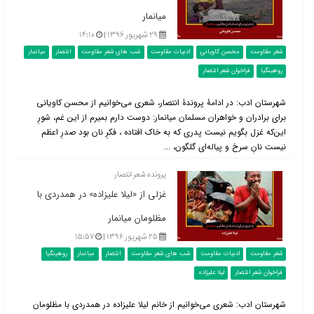
میانمار
۲۹ شهریور ۱۳۹۶ |
۱۴:۱۰
شعر مقاومت
محسن کاویانی
ادبیات مقاومت
شب های شعر مقاومت
انتصار
میانمار
روهینگیا
فراخوان شعر انتصار
شهرستان ادب: در ادامۀ پروندۀ انتصار، شعری می‌خوانیم از محسن کاویانی
برای برادران و خواهران مسلمان میانمار: دوست دارم بمیرم از این غم، شورِ
این‌که غزل بگویم نیست پدری که به خاک افتاده ، فکرِ نان بود صدرِ اعظم
نیست نانِ سرخ و پیاله‌ای گلگون، ...
پرونده شعر انتصار
غزلی از «لیلا علیزاده» در همدردی با
مظلومان میانمار
۲۵ شهریور ۱۳۹۶ |
۱۵:۵۷
شعر مقاومت
ادبیات مقاومت
شب های شعر مقاومت
انتصار
میانمار
روهینگیا
فراخوان شعر انتصار
لیلا علیزاده
شهرستان ادب: شعری می‌خوانیم از خانم لیلا علیزاده در همدردی با مظلومان