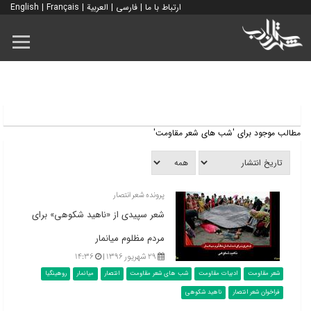
ارتباط با ما
|
فارسی
|
العربية
|
Français
|
English
مطالب موجود برای 'شب های شعر مقاومت'
پرونده شعر انتصار
شعر سپیدی از «ناهید شکوهی» برای
مردم مظلوم میانمار
۲۹ شهریور ۱۳۹۶ |
۱۴:۳۶
شعر مقاومت
ادبیات مقاومت
شب های شعر مقاومت
انتصار
میانمار
روهینگیا
فراخوان شعر انتصار
ناهید شکوهی