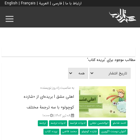
ارتباط با ما
|
فارسی
|
العربية
|
Français
|
English
مطالب موجود برای 'بریده کتاب'
به مناسبت زادروز نویسنده
اهلی عشق l بریده‌ای از «شازده
کوچولو» با سه ترجمۀ مختلف
۰۸ تیر ۱۴۰۲ |
۱۰:۰۰
احمد شاملو
ابوالحسن نجفی
ادبیات فرانسه
ادبیات ترجمه
ترجمه
آنتوان دوسنت اگزوپری
شازده کوچولو
محمد قاضی
بریده کتاب