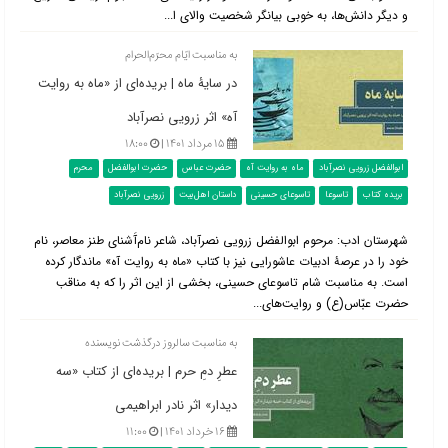
و دیگر دانش‌ها، به خوبی بیانگر شخصیت والای ا...
به مناسبت ایّام محرّم‌الحرام
در سایۀ ماه | بریده‌ای از «ماه به روایت
آه» اثر زرویی نصرآباد
۱۵ مرداد ۱۴۰۱ |
۱۸:۰۰
ابوالفضل زرویی نصرآباد
ماه به روایت آه
حضرت عباس
حضرت ابوالفضل
محرم
بریده کتاب
تاسوعا
تاسوعای حسینی
داستان اهل‌بیت
زرویی نصرآباد
شهرستان ادب: مرحوم ابوالفضل زرویی نصرآباد، شاعر نام‌آَشنای طنز معاصر، نام
خود را در عرصۀ ادبیات عاشورایی نیز با کتاب «ماه به روایت آه» ماندگار کرده
است. به مناسبت شام تاسوعای حسینی، بخشی از این اثر را که به مناقب
حضرت عبّاس(ع) و روایت‌های...
به مناسبت سالروز درگذشت نویسنده
عطرِ دمِ حرم | بریده‌ای از کتاب «سه
دیدار» اثر نادر ابراهیمی
۱۶ خرداد ۱۴۰۱ |
۱۱:۰۰