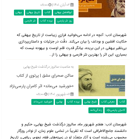
۰۲ آبان ۱۴۰۱ |
۰۸:۰۰
ابوالفضل بیهقی
کتاب
تاریخ بیهقی
بیهقی
روز نثر پارسی
بریده کتاب
نثر فارسی
شهرستان ادب: آنچه در ادامه می‌خوانید فرازی زیباست از تاریخ بیهقی که
حکایت افشین و بودلف را بیان می‌کند. دقّت در جزئیات و داستان‌پردازی
بی‌نظیر بیهقی در این بریده، بیانگر قدرت قلم اوست و بیهوده نیست که
بسیاری، این اثر را بهترین نثر فارسی و بیهقی را از...
به مناسبت سالروز درگذشت شیخ بهایی
ساکن صحرای عشق | پرتوی از کتاب
«خورشید می‌ماند» اثر کامران پارسی‌نژاد
۰۷ شهریور ۱۴۰۱ |
۰۸:۰۰
کتاب
معرفی کتاب
شیخ بهایی
بریده کتاب
بهایی
خورشید نمی‌ماند
کامران پارسی‌نژاد
زندگی‌نامه
شهرستان ادب: هفتم شهریور ماه، سالروز درگذشت شیخ بهایی، حکیم و
دانشمند جامع‌الاطرافی است که تقریباً در تمامی علوم زمان، از نوادر روزگار
محسوب می‌شده است و آثار متعدّد او در زمینه‌های فقه، نجوم، ریاضی، تاریخ