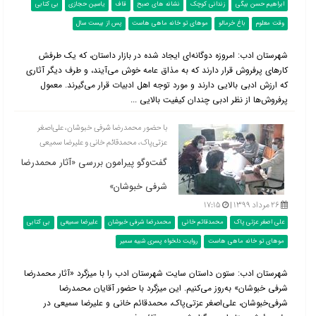
ابراهیم حسن بیگی
زندانی کوچک
نشانه های صبح
قاف
یاسین حجازی
بی کتابی
وقت معلوم
باغ خرمالو
موهای تو خانه ماهی هاست
پس از بیست سال
شهرستان ادب: امروزه دوگانه‌ای ایجاد شده در بازار داستان، که یک طرفش
کارهای پرفروش قرار دارند که به مذاق عامه خوش می‌آیند، و طرف دیگر آثاری
که ارزش ادبی بالایی دارند و مورد توجه اهل ادبیات قرار می‌گیرند. معمول
پرفروش‌ها از نظر ادبی چندان کیفیت بالایی ...
با حضور محمدرضا شرفی خبوشان، علی‌اصغر
عزتی‌پاک، محمدقائم خانی و علیرضا سمیعی
گفت‌وگو پیرامون بررسی «آثار محمدرضا
شرفی خبوشان»
۲۶ مرداد ۱۳۹۹ |
۱۷:۱۵
علی اصغر عزتی پاک
محمدقائم خانی
محمدرضا شرفی خبوشان
علیرضا سمیعی
بی کتابی
موهای تو خانه ماهی هاست
روایت دلخواه پسری شبیه سمیر
شهرستان ادب: ستون داستان سایت شهرستان ادب را با میزگرد «آثار محمدرضا
شرفی خبوشان» به‌روز می‌کنیم. این میزگرد با حضور آقایان محمدرضا
شرفی‌خبوشان، علی‌اصغر عزتی‌پاک، محمدقائم خانی و علیرضا سمیعی در