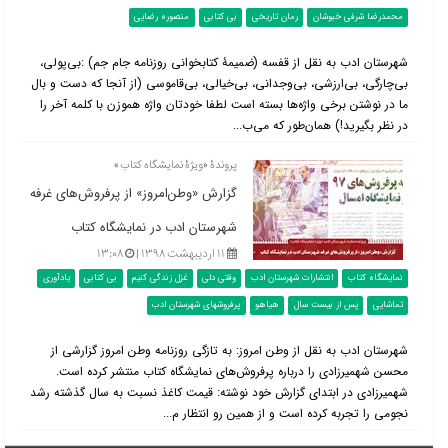
محمدرضا شرفی خبوشان
رمان تاریخی
بی کتابی
منصوره رضایی
شهرستان ادب به نقل از قفسه (ضمیمۀ کتابخوانی روزنامه جام جم) :‌بی‌پولی،
بی‌چارگی، بی‌ارزشی، بی‌وجدانی، بی‌خیالی، بی‌قاموسی (از آنجا كه دست و بال
ما در نوشتن برخی واژه‌ها بسته است لطفا خودتان واژه هموزن با كلمه آخر را
در نظر بگیرید!) همان‌طور كه می‌ب...
پروندۀ «ویژۀ نمایشگاه کتاب»
گزارش «وطن‌امروز» از پرفروش‌های غرفه
شهرستان ادب در نمایشگاه کتاب
۱۱ اردیبهشت ۱۳۹۸ |
۱۳:۰۸
نمایشگاه کتاب
انتشارات شهرستان ادب
وقتی دلی
غزل زندگی کنیم
بی کتابی
یادآوری
تماشایی
پس از بیست سال
هیاهو
پرفروشهای شهرستان ادب
شهرستان ادب به نقل از وطن امروز: به تازگی روزنامه وطن امروز گزارشی از
محسن شهمیرزادی را درباره پرفروش‌های نمایشگاه کتاب منتشر کرده است.
شهمیرزادی در ابتدای گزارش خود نوشته: قیمت کاغذ نسبت به سال گذشته رشد
نجومی را تجربه کرده است و از همین رو انتظار م...