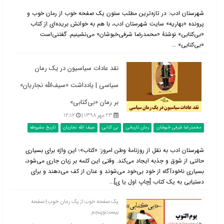
شهرستان ادب: در تازه‌ترین مطلب ستون یک صفحه خوب از رمان خوب و
پرونده «بهاریه» سایت شهرستان ادب، با هم به خوانش بریده‌ای از کتاب
«بی‌کتابی» نوشتۀ «محمدرضا شرفی‌خبوشان» می‌نشینیم. گفتنی‌است
«بی‌کتابی» ...
نقد عادات سیاسیون در یک رمان
سیاسی | یادداشت «سیف‌الله نجاریان»
بر رمان «بی‌کتابی»
۲۳ مهر ۱۳۹۸ |
۱۲:۱۲
محمدرضا شرفی خبوشان
رمان تاریخی
بی کتابی
سیف الله نجاریان
تاریخ مشروطه
شهرستان ادب به نقل از روزنامۀ وطن امروز: «کتاب»؛ این واژه برای بسیاری
حالتی از شوق و جذبه ایجاد می‌کند. وقتی این کلمه بر زبان جاری می‌شود،
بسیاری ناخودآگاه از خود بی‌خود می‌شوند و عنان از کف می‌دهند و برای
دستیابی به یک کتاب [چاپ اول یا ی]...
یک صفحه خوب از یک رمان خوب | صفحه
بیست‌وپنجم