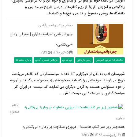
آموزش می‌دهد؛ خواه تو بخوانی و بیاموزی و خواه آن را به فراموشی بسپاری.
یادگرفتن و آموزش تاریخ از روی کتاب‌های درسی تاریخ در مدارس و
دانشگاه‌ها، روشی منسوخ و قدیمی، نخ‌نما و کلیشه‌ا...
به قلم مرتضی شمس‌آبادی
چهرۀ واقعی سیاستمداران | معرفی رمان
«بی‌کتابی»
۰۵ تیر ۱۳۹۸ |
۱۳:۲۱
محمدرضا شرفی خبوشان
رمان تاریخی
بی کتابی
مرتضی شمس آبادی
رمان مشروطه
شهرستان ادب به نقل از خبرگزاری آنا:‌ تعداد سیاستمدارانی که تظاهر می‌کنند،
دروغ می‌گویند، حرف‌هایی را که باید به خودشان زد به مردم می‌گویند و آن‌چه
را خود مسئولش هستند به گردن دیگران می‌اندازند، کم نیست. در ایران اگر
سیاست‌گذاری و سیاستمداری درست داش...
به قلم
منصوره
رضایی
همه‌چیز زیر سر کتاب‌هاست! | مروری متفاوت بر رمان« بی‌كتابی»
۱۹ اردیبهشت ۱۳۹۸ |
۱۶:۰۷