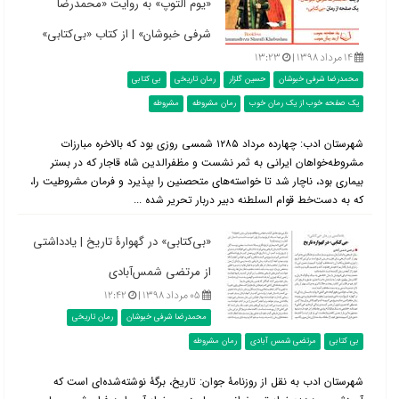
«یوم‌ التوپ» به روایت «محمدرضا
شرفی خبوشان» | از کتاب «بی‌کتابی»
۱۴ مرداد ۱۳۹۸ |
۱۳:۲۳
محمدرضا شرفی خبوشان
حسین گلزار
رمان تاریخی
بی کتابی
یک صفحه خوب از یک رمان خوب
رمان مشروطه
مشروطه
شهرستان ادب: چهارده مرداد ۱۲۸۵ شمسی روزی بود که بالاخره مبارزات
مشروطه‌خواهان ایرانی به ثمر نشست و مظفرالدین شاه قاجار که در بستر
بیماری بود، ناچار شد تا خواسته‌های متحصنین را بپذیرد و فرمان مشروطیت را،
که به دست‌خط قوام السلطنه دبیر دربار تحریر شده ...
«بی‌کتابی» در گهوارۀ تاریخ | یادداشتی
از مرتضی شمس‌آبادی
۰۵ مرداد ۱۳۹۸ |
۱۲:۴۲
محمدرضا شرفی خبوشان
رمان تاریخی
بی کتابی
مرتضی شمس آبادی
رمان مشروطه
شهرستان ادب به نقل از روزنامۀ جوان: تاریخ، برگۀ نوشته‌شده‌ای است که