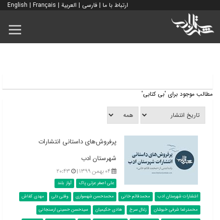
ارتباط با ما
|
فارسی
|
العربية
|
Français
|
English
مطالب موجود برای 'بی کتابی'
پرفروش‌های داستانی انتشارات
شهرستان ادب
۰۴ بهمن ۱۳۹۹ |
۲۰:۴۳
علی اصغر عزتی پاک
آواز بلند
انتشارات شهرستان ادب
محمدقائم خانی
محمدحسن شهسواری
وقتی دلی
مهدی کفاش
محمدرضا شرفی خبوشان
زغال سرخ
هادی حکیمیان
سیدحسن حسینی ارسنجانی