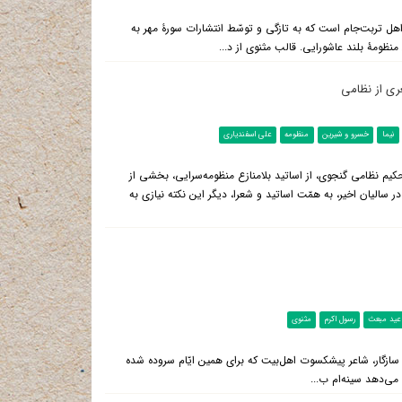
اهل تربت‌جام است که به تازگی و توسّط انتشارات سورۀ مهر به
ظومۀ بلند عاشورایی. قالب مثنوی از د...
عری از نظامی
نیما
خسرو و شیرین
منظومه
علی اسفندیاری
یم نظامی گنجوی، از اساتید بلامنازع منظومه‌سرایی، بخشی از
ر سالیان اخیر، به همّت اساتید و شعرا، دیگر این نکته نیازی به
عید مبعث
رسول اکرم
مثنوی
ازگار، شاعر پیشکسوت اهل‌بیت که برای همین ایّام سروده شده
 می‌دهد سینه‌ام ب...