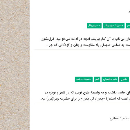
عر
حسن خسروی‌وقار
خسروی‌وقار
بی‌تاب با آن کنار بیایند. آنچه در ادامه می‌خوانید، غزل‌مثنوی
به تمامی شهدای راه مقاومت و زنان و کودکانی که جز ...
مثنوی
شعر مناسبتی
شعر
حضرت فاطمه
ای خاص داشت و به واسطۀ طرح نویی که در شعر و بویژه در
شاعری است که استعارۀ «یاس/ گل یاس» را برای حضرت زهرا(س) ب...