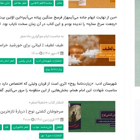
شاعر
محمدکاظم کاظمی
شعر معاصر
علی معلم
«من از نهایت ابهام جاده می‌آیمهزار فرسخ سنگین پیاده می‌آیم»این اوّلین بیت
«رجعت سرخ ستاره» را ندیده بودم و این کتاب در آن زمان سخت نایاب بود. ا
به مناسبت ایام سوگواری ماه صفر
طیف لطیف | ابیاتی برای خورشید خراس
۰۴ مهر ۱۴۰۱ |
۱۶:۰۰
انتشارات شهرستان ادب
قربان ولیئی
شعر امام رضا
زیارت‌نامۀ روح
شهرستان ادب: «زیارت‌نامۀ روح» اثری است از قربان ولیئی که اختصاص دارد ب
مناسبت شهادت این امام همام، بخش‌هایی از این منظومه را مرور می‌کنیم. گف
انتشار کتاب «خطبۀ اصغر»
سرخوشان کشتی نوح | دربارۀ تازه‌ترین ا
۲۳ فروردین ۱۴۰۱ |
۲۰:۰۰
اشعار
علی‌محمد مؤدب
شعر عاشورایی
نقد
ک
انتشارات سورۀ مهر