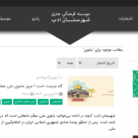
انتشارات
خانه
رادیو
موسیق
مطالب موجود برای 'مثنوی'
در آرزوی آزادی قدس
گاهِ عزیمت است l مرور مثنوی علی معلم دامغانی
۲۸ فروردین ۱۴۰۳ |
۲۲:۰۰
فلسطین
اسرائیل
علی معلم دامغانی
مثنوی
شهرستان ادب: آنچه در ادامه می‌خوانید مثنوی علی معلّم دامغانی است که
شده است. پس از تحقّق وعدۀ صادق جمهوری اسلامی ایران در انتقام‌گیری از رژ
بش...