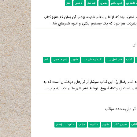
 دامغانی
علی معلم
مثنوی
نقد شعر
کاظمی
شعر
 شعری بود که از علی معلّم شنیده بودم، آن زمان که هنوز کتاب
ینترنت هم نبود که یک جستجو بکنی و انبوه شعرهای شا...
ان
کتاب
شعر اهل بیت
نشر شهرستان ادب
مثنوی
شعر مناسبتی
شعر
ه امام رضا(ع). این کتاب سرشار از فرازهای درخشان است که به
تنی است زیارت‌نامۀ روح، توسّط نشر شهرستان ادب به چاپ...
ثر علی‌محمّد مؤدّب
تاب
معرفی کتاب
مثنوی
منظومه
مؤدب
حضرت علی‌اصغر