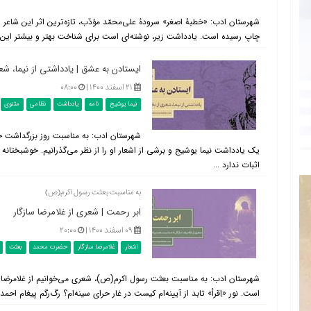
شهرستان ادب: «خطبۀ اصغر» سرودۀ علی‌محمّد مؤدّب، تازه‌ترین اثر این شاعر 
چاپ رسیده است. یادداشت زیر، نوشته‌ای است برای شناخت بهتر و بیشتر این من
ایستادن به عشق | یادداشتی از نیما، ش
۲۱ اسفند ۱۴۰۰ |
۰۸:۰۰
نیما یوشیج
نامه
یادداشت
نظامی
مثنوی
شهرستان ادب: به مناسبت روز بزرگداشت حک
یک یادداشت نیما یوشیج و برشی از اشعار او را از نظر می‌گذرانیم. خوشبختانه د
اثبات ندارد ...
به مناسبت بعثت رسول اکرم(ص)
ابر رحمت | شعری از غلامرضا سازگار
۰۹ اسفند ۱۴۰۰ |
۲۰:۰۰
اشعار
غلامرضا سازگار
حضرت محمد
بعثت
شهرستان ادب: به مناسبت بعثت رسول اکرم(ص)، شعری می‌خوانیم از غلامرضا س
است. نور «اِقرأ» تابد از آیینه‌ام كیست در غار حرای سینه‌ام؟ رگ‌رگم پیغام احمد