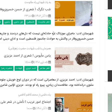
به یاد شهدای راه مقاومت
شب تگرگ l شعری از حسن خسروی‌وقار
۱۸ آذر ۱۴۰۲ |
۲۳:۰۰
شعر مقاومت
فلسطین
غزل مثنوی
مثنوی
ش
شهرستان ادب: ماجرای سوزناک غزّه حادثه‌ای نیست که دل‌های دردمند و جان‌های 
حسن خسروی‌وقار در واکنش به حوادث جانسوز فلسطین است و ادای دینی است 
همزمان با شب شهادت حضرت زهرا(س)
یاس مأیوس l شعری از احمد عزیزی
۰۵ دی ۱۴۰۱ |
۱۸:۰۰
شعر معاصر
احمد عزیزی
شهادت
حضرت زهرا
شهرستان ادب: احمد عزیزی، از معاصرانی است که در دوران اوج خویش، جلوه‌
مثنوی درانداخته بود، علاقه‌مندان زیادی، پیرو راه او بودند. عزیزی اوّلین 
یادداشتی از محمّدکاظم کاظمی
اجتماع امور غریب l تأملی در شعر علی معلم دامغانی
۱۱ آذر ۱۴۰۱ |
۱۰:۰۰