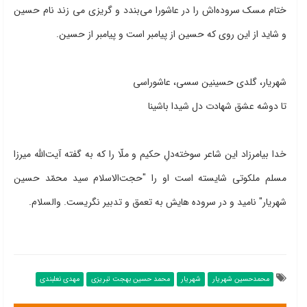
ختام مسک سروده‌اش را در عاشورا می‌بندد و گریزی می زند نام حسین
و شاید از این روی که حسین از پیامبر است و پیامبر از حسین.
شهریار، گلدی حسینین سسی، عاشوراسی
تا دوشه عشق شهادت دل شیدا باشینا
خدا بیامرزاد این شاعر سوخته‌دلِ حکیم و ملّا را که به گفته آیت‌الله میرزا
مسلم ملکوتی شایسته است او را "حجت‌الاسلام سید محمّد حسین
شهریار" نامید و در سروده هایش به تعمق و تدبیر نگریست. والسلام.
محمدحسین شهریار
شهریار
محمد حسین بهجت تبریزی
مهدی نعلبندی