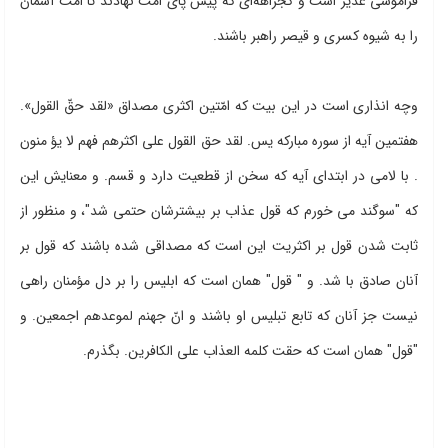
فراموشی غدیر است و کجراهه‌ای که پیش پای امّت نهادند تا امّت آسمان
را به شیوه کسری و قیصر راهبر باشند.
وچه انذاری است در این بیت که امّتین اکثری مصداق «لقد حقّ القول».
هفتمین آیه از سوره مبارکه یس. لقد حق القول على اکثرهم فهم لا یؤ منون
. با لامی در ابتدای آیه که سخن از قطعیت دارد و قسم. و معنایش این
که "سوگند مى خورم که قول عذاب بر بیشترشان حتمى شد"، و منظور از
ثابت شدن قول بر اکثریت این است که مصداقى شده باشند که قول بر
آنان صادق با شد. و " قول" همان است که ابلیس را بر دل مؤمنان راهی
نیست جز آنان که تابع تبلیس او باشند و انّ جهنم لموعدهم اجمعین. و
"قول" همان است که حقت کلمه العذاب على الکافرین. بگذرم.